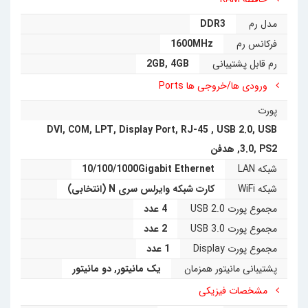
24ساعته و 7روز هفته این زیروکلاینت است. طراحی دقیق و
مدل رم
DDR3
حرفه‌ای کمپانی
دل و دغدغه‌های محیط زیستی آن محصولی
فرکانس رم
1600MHz
رم قابل پشتیبانی
4GB
,
2GB
.
شاهکار را به نمایش گذاشته است
ورودی ها/خروجی ها Ports
پورت
DVI
,
COM
,
LPT
,
Display Port
,
RJ-45
,
USB 2.0
,
USB
PS2
,
3.0
,
هدفن
شبکه LAN
10/100/1000Gigabit Ethernet
شبکه WiFi
کارت شبکه وایرلس سری N (انتخابی)
مجموع پورت USB 2.0
4 عدد
مجموع پورت USB 3.0
2 عدد
مجموع پورت Display
1 عدد
پشتیبانی مانیتور همزمان
یک مانیتور
,
دو مانیتور
مشخصات فیزیکی