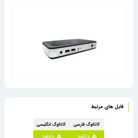
زیرو
زیروکلاینت Dell Wyse 5030 کارکرده
فایل های مرتبط
کاتالوگ فارسی
کاتالوگ انگلیسی
دانلود
دانلود