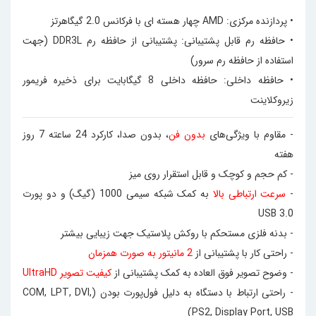
• پردازنده مرکزی: AMD چهار هسته ای با فرکانس 2.0 گیگاهرتز
• حافظه رم قابل پشتیبانی: پشتیبانی از حافظه رم DDR3L (جهت
استفاده از حافظه رم سرور)
• حافظه داخلی: حافظه داخلی 8 گیگابایت برای ذخیره فریمور
زیروکلاینت
- مقاوم با ویژگی‌های
بدون فن
، بدون صدا، کارکرد 24 ساعته 7 روز
هفته
- کم حجم و کوچک و قابل استقرار روی میز
-
سرعت ارتباطی بالا
به کمک شبکه سیمی 1000 (گیگ) و دو پورت
USB 3.0
- بدنه فلزی مستحکم با روکش پلاستیک جهت زیبایی بیشتر
- راحتی کار با پشتیبانی از
2 مانیتور به صورت همزمان
- وضوح تصویر فوق العاده به کمک پشتیبانی از
کیفیت تصویر UltraHD
- راحتی ارتباط با دستگاه به دلیل فول‌پورت بودن (
COM, LPT, DVI,
)
PS2, Display Port, USB