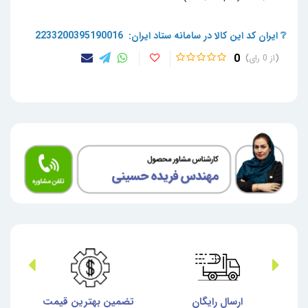
❔ ایران کد این کالا در سامانه ستاد ایران: 2233200395190016
0
0
ش
ارسال رایگان
تضمین بهترین قیمت
گا