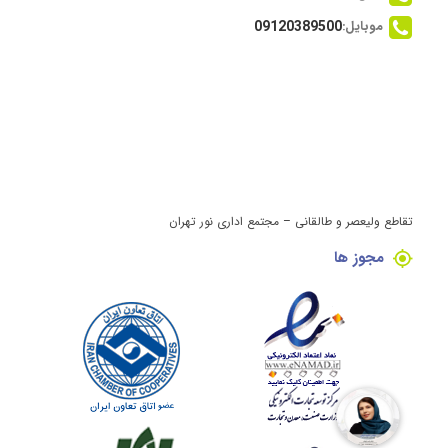
موبایل:
09120389500
تقاطع ولیعصر و طالقانی – مجتمع اداری نور تهران
مجوز ها