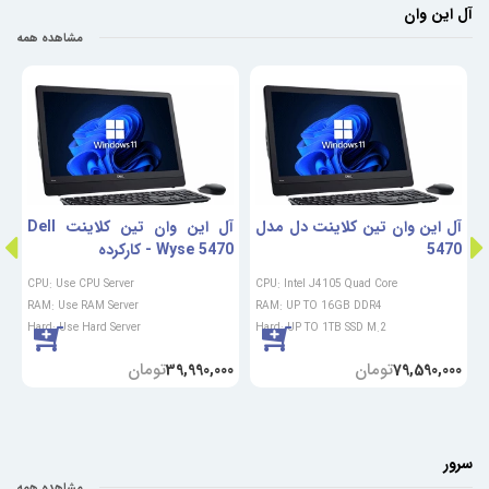
آل این وان
مشاهده همه
اچ‌
آل این وان تین کلاینت دل مدل
آل این وان تین کلاینت Dell
آ
C
5470
Wyse 5470 - کارکرده
70
CPU: Use CPU Server
CPU: Intel J4105 Quad Core
RAM: Use RAM Server
RAM: UP TO 16GB DDR4
Hard: Use Hard Server
Hard: UP TO 1TB SSD M.2
تومان
تومان
0
39,990,000
79,590,000
سرور
مشاهده همه