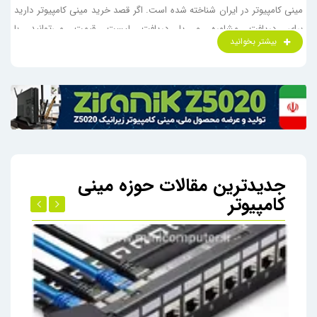
مینی کامپیوتر در ایران شناخته شده است. اگر قصد خرید مینی کامپیوتر دارید
برای دریافت مشاوره و یا دریافت لیست قیمت می‌توانید با
بیشتر بخوانید
شماره
02141425000
با کارشناسان ما در واحد فروش تماس حاصل فرمائید.
این فروشگاه اینترنتی با بیش از 15 سال سابقه درخشان در زمینه فروش آنلاین
کامپیوتر، امکان خرید آسان و سریع انواع مینی کامپیوتر را برای کاربران فراهم
کرده است. این فروشگاه به عنوان یک مرجع معتبر ارائه دهنده انواع
تین
کلاینت
،
زیروکلاینت
و
آل این وان
در سراسر ایران است. در ادامه توضیحات
مختصری از انواع کامپیوتر کوچک شرح داده ایم.
مینی کامپیوتر (Mini Computer)
جدیدترین مقالات حوزه مینی
مینی پی سی‌ها در واقع کامپیوترهای کوچک رومیزی هستند که تمام
کامپیوتر
قابلیت‌های یک کامپیوتر معمولی را در ابعادی بسیار کوچکتر ارائه می‌دهند. یک
سیستم کامل در اندازه یک کتاب کوچک یا حتی کوچکتر تصور کنید!
کامپیوتر
کوچک
معمولاً مصرف انرژی کمی دارد و برای کارهای روزمره مانند وب‌گردی، کار
با نرم‌افزارهای اداری، تماشای فیلم و حتی برخی بازی‌های سبک مناسب هستند.
به دلیل اندازه کوچکشان، فضای بسیار کمی را اشغال می‌کنند و به راحتی قابل
حمل هستند.