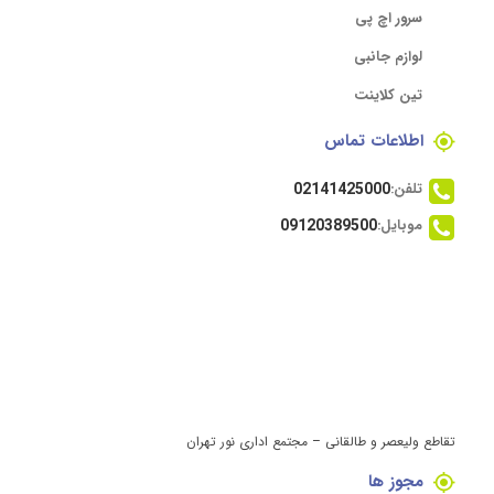
سرور اچ پی
لوازم جانبی
تین کلاینت
اطلاعات تماس
تلفن:
02141425000
موبایل:
09120389500
تقاطع ولیعصر و طالقانی – مجتمع اداری نور تهران
مجوز ها