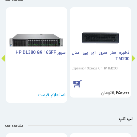
ذخیره ساز سرور اچ پی مدل
سرور HP DL380 G9 16SFF
TM200
گ
Expansion Storage Of HP TM200
C
تومان
5,450,000
لپ تاپ
مشاهده همه