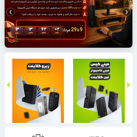
❯
❮
۱۳
۱۳
۴۲
۰۱
:
:
:
ثانیه
دقیقه
ساعت
روز
زیروکلاینت
تین کلاینت