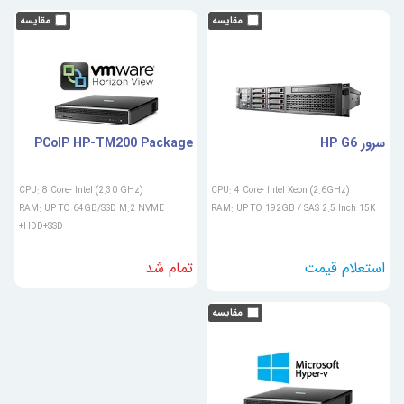
سرور HP G6
PCoIP HP-TM200 Package
CPU: 8 Core- Intel (2.30 GHz)
CPU: 4 Core- Intel Xeon (2.6GHz)
RAM: UP TO 64GB/SSD M.2 NVME
RAM: UP TO 192GB / SAS 2.5 Inch 15K
+HDD+SSD
تمام شد