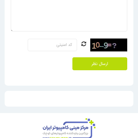
به معنای امکان اضافه کردن قطعات مختلف مانند کارت‌های شبکه بیشتر،
کارت‌های RAID، حافظه RAM و‌ها‌رد دیسک‌های متعدد در طول زمان است.
مدل ML اچ پی (شبیه به کیس کامپیوترهای رومیزی) برای کسب‌وکارهای
کوچک و متوسط که نیاز به انعطاف‌پذیری و رشد تدریجی دارند، گزینه‌ی
مناسبی هستند.
•
تیغه ای یا بلید BL (Blade Line):
یکی از انواع سرور اچ پی مدل بلید
است. این مدل به شکل ماژول‌های باریک (Blade) طراحی شده‌اند که درون
یک محفظه (Enclosure) قرار می‌گیرند. تمرکز اصلی در مدل بلید اچ پی، بر
ارسال نظر
تراکم بالا و مدیریت متمرکز است. در یک محفظه می‌توان تعداد زیادی رایانهٔ
مرکزی بلید را جای داد و تمام آن‌ها را از طریق یک رابط مدیریتی واحد کنترل
کرد. این نوع برای محیط‌هایی با فضای محدود و نیاز به قدرت پردازشی زیاد
مانند مراکز داده بزرگ و مجازی‌سازی مناسب هستند.
•
مینی یا میکرو سرور MicroServer
: رایانه مرکزی کوچک و مقرون به صرفه
برای مشاغل کوچک و دفاتر خانگی ایده آل اند.
•
Apollo:
دارای تراکم محاسباتی بالا (HPC)، قابلیت‌های ذخیره‌سازی گسترده
و عملکرد بهینه برای پردازش حجم وسیعی از داده‌ها مناسب اند.
•
Synergy:
تخصیص و مدیریت منابع محاسباتی، ذخیره‌سازی و شبکه به