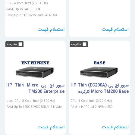
CPU: 4 Core- Intel (2.20 GHz)
RAM: Up To 64GB DDR4
Hard:UpTo 1TB NVMe and SATA SSD
سرور اچ پی (EC200A) HP Thin
سرور اچ پی HP Thin Micro
Micro TM200 Base کارکرده
TM200 Enterprise
Used|CPU: 8 Core- Intel (2.30GHz)
CPU: 4 Core- Intel (2.20 GHz)
RAM:Up To 128GB/HDD,SSD,M.2 NVMe
RAM: / HARD: M.2 NVMe+SSD