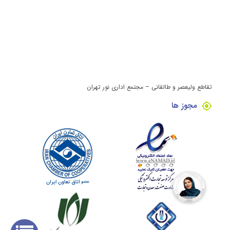
سازمان‌های بزرگ، ارائه می‌دهد. در حالی که ممکن است قیمت اولیه برخی
مدل‌های HP بالاتر باشد، ارزش بلندمدت آن‌ها به دلیل امنیت بالا و ویژگی‌های
مدیریتی می‌تواند سرمایه‌گذاری هوشمندانه‌ای برا سازمان‌ها باشد.
قیمت سرور Hp
به طور کل نمیتوان هنگام فروش کامپیوتر قدرتمند اچ پی یا مینی سرور‌ها‌ی اچ
پی یا هر برند دیگری، قیمت ثابتی مشخص کرد چرا که با توجه به نیاز‌ها‌ی شما
تقاطع ولیعصر و طالقانی – مجتمع اداری نور تهران
هزینه‌ها‌ متفاوت است، اما میتوان گفت که قیمت انواع سرور hp به عوامل زیر
مجوز ها
بستگی دارد:
•
مدل و نسل سرور:
مدل‌ها‌ی مختلفی از server hp و مینی سرور در بازار
موجود است که با توجه به ویژگی‌ها‌ی آن قیمت هر یک متفاوت است.
•
نوع پردازنده:
هنگام خرید سرور اچ پی انتخاب پردازنده مناسب مطابق
نیاز‌ها‌ی شما نقش مهمی‌در قیمت تمام شده دارد، ولی این گونه میتوان گفت
که پردازنده‌ها‌ی Intel Xeon Gold یا AMD EPYC قیمت بالاتری نسبت به دیگر
پردازنده‌ها‌ دارند که استفاده از آن در مینی سرور برند اچ پی باعث افزایش
قیمت آن میشود.
•
میزان حافظه (RAM):
ram مورد استفاده در server hpانتخابی شما باید