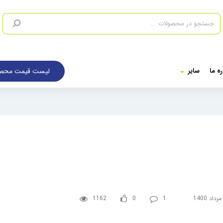
لیست قیمت محصو
ره ما
سایر
1162
0
1