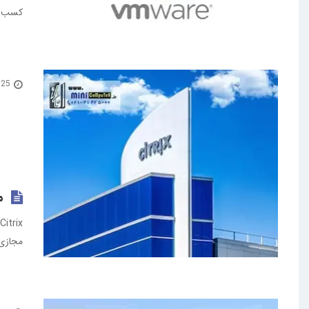
کسب شه
25 بهمن 1399
م
مجازی سازی Desktop (DaaS) و نرم ا