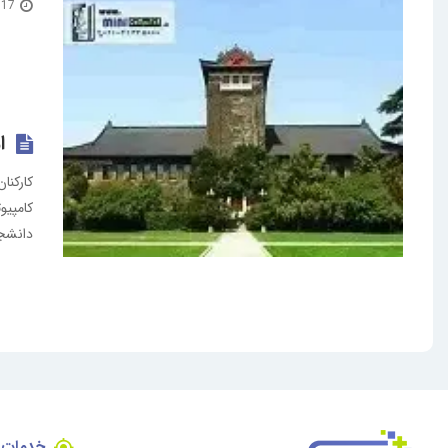
17 فروردین 1396
ا
کارکنا
کامپیو
دانشجو
خدمات 