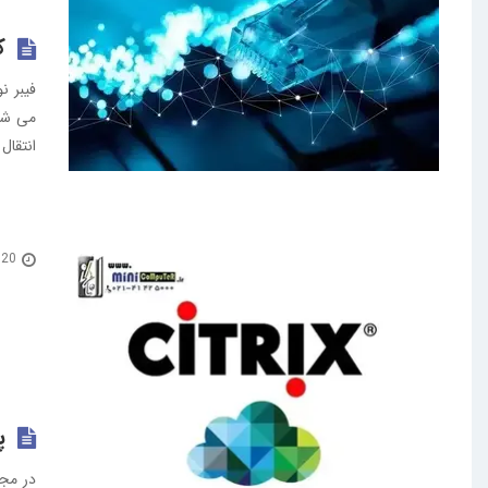
ک
فیبر ن
می شود
انتقال
20 اسفند 1399
پر