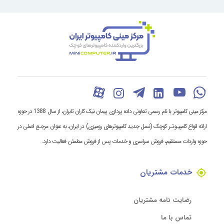
مرکز مینی کامپیوتر با نام رسمی تعاونی داده پردازی پیمان نیک کاران تابران، از سال 1388 در حوزه
ارائه انواع کامپیـوتـر کوچک (نسل جدید کامپیوترهای رومیزی) در ایران، به عنوان مرجـع اصلی در
حوزه واردات مستقیم، فروش سراسری و خدمات پس از فروش مطمئن فعالیت دارد.
خدمات مشتریان
رضایت نامه مشتریان
تماس با ما