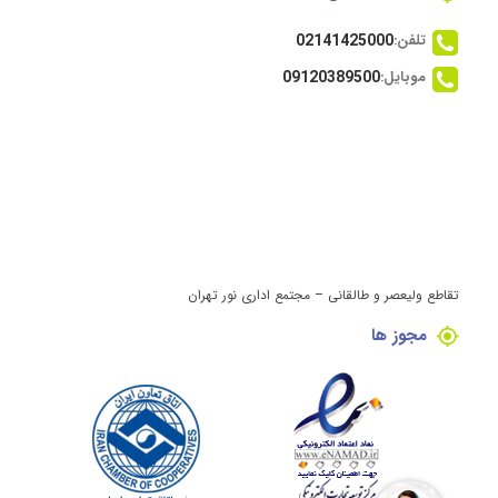
تلفن:
02141425000
موبایل:
09120389500
تقاطع ولیعصر و طالقانی – مجتمع اداری نور تهران
مجوز ها