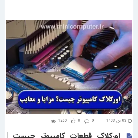
03 دی 1403
0
0
1260
اورکلاک قطعات کامپیوتر چیست |