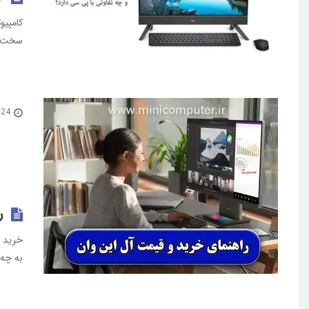
سخت اف
24 اسفند 1400
ر
خرید ه
به چه 