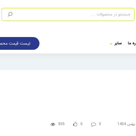
لیست قیمت محصو
ره ما
سایر
805
0
0