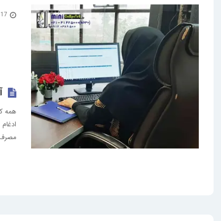
17 اسفند 1400
آل
ادغام 
مصرف ک