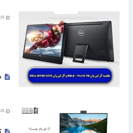
25 مهر 1402
مق
20 فروردین 1401
ک