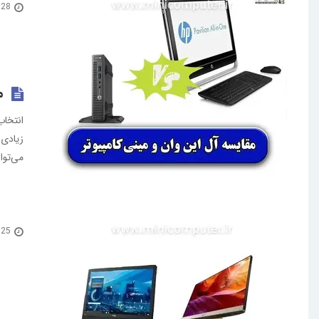
28 مرداد 1403
م
انتخاب
زیادی 
می‌توا
25 آبان 1402