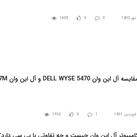
1605
0
0
ایسه آل این وان DELL WYSE 5470 و آل این وان MSI A - Pro16 7M
1952
0
1
امپیوتر آل این وان چیست و چه تفاوتی با پی سی دارد؟