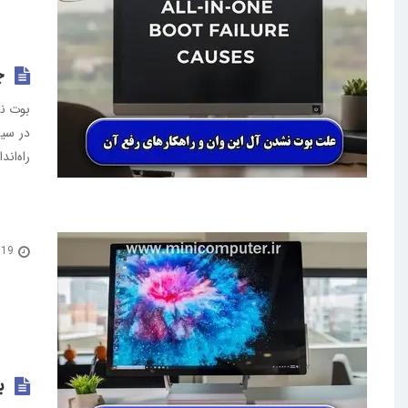
چ
راه‌ان
19 مرداد 1404
ب