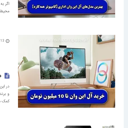
محیط‌ه
13 خرداد 1404
مع
و برند
کمک می