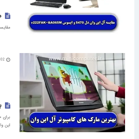
مق
مقایسه د
02 آبان 1402
ب
برای خ
این وا