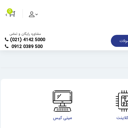
0
مشاوره رایگان و تماس
(021) 4142 5000
لات
0912 0389 500
کلاینت
مینی کیس