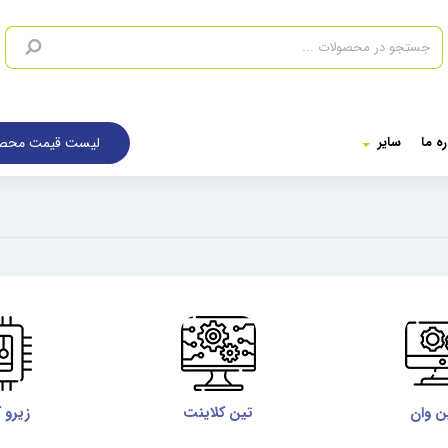
لیست قیمت محصو
ره ما
سایر
ن وان
تین کلاینت
زیرو 