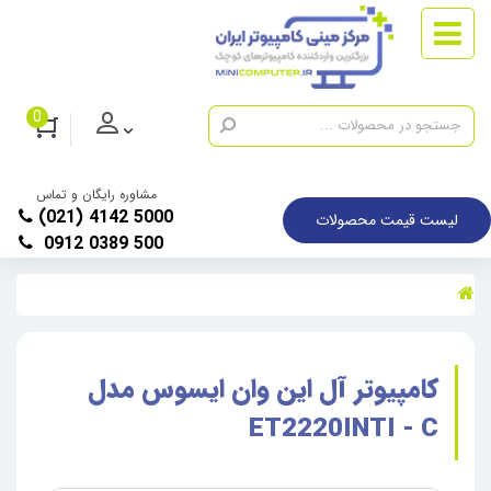
0
مشاوره رایگان و تماس
(021) 4142 5000
لیست قیمت محصولات
0912 0389 500
کامپیوتر آل این وان ایسوس مدل
ET2220INTI - C