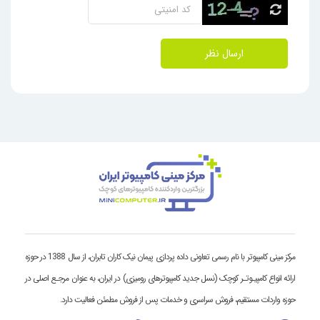
ارسال نظر
مرکز مینی کامپیوتر با نام رسمی تعاونی داده پردازی پیمان نیک کاران تابران، از سال 1388 در حوزه
ارائه انواع کامپیـوتـر کوچک (نسل جدید کامپیوترهای رومیزی) در ایران، به عنوان مرجـع اصلی در
حوزه واردات مستقیم، فروش سراسری و خدمات پس از فروش مطمئن فعالیت دارد.