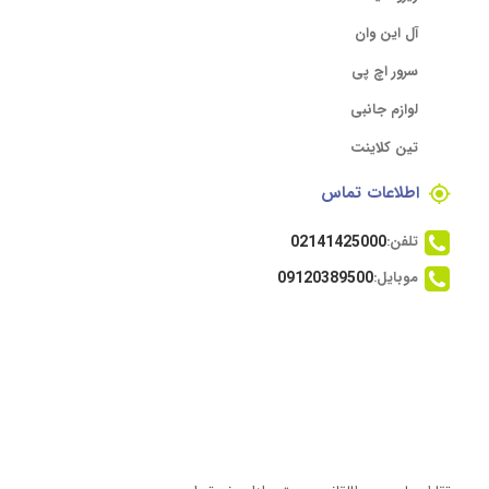
آل این وان
سرور اچ پی
لوازم جانبی
تین کلاینت
اطلاعات تماس
تلفن:
02141425000
موبایل:
09120389500