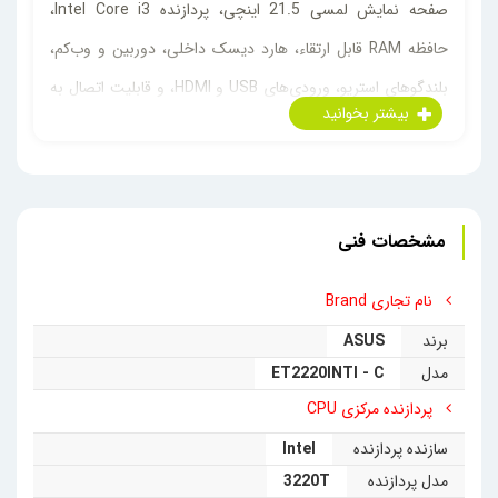
صفحه نمایش لمسی 21.5 اینچی، پردازنده Intel Core i3،
حافظه RAM قابل ارتقاء، هارد دیسک داخلی، دوربین و وب‌کم،
بلندگوهای استریو، ورودی‌های USB و HDMI، و قابلیت اتصال به
شبکه بی‌سیم Wi-Fi می‌باشد. این دستگاه برای استفاده در
محیط‌های خانگی یا اداری مناسب است و به عنوان یک سیستم
کامل برای کاربرانی که به دنبال یک رایانه با صفحه نمایش بزرگ و
مشخصات فنی
عملکرد خوب هستند، مناسب است.
نام تجاری Brand
برند
ASUS
مدل
ET2220INTI - C
پردازنده مرکزی CPU
سازنده پردازنده
Intel
مدل پردازنده
3220T