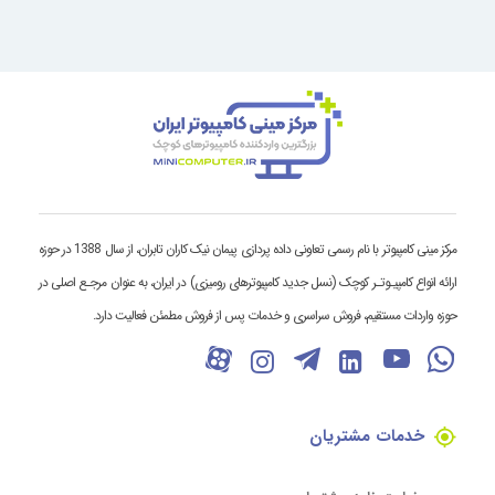
مرکز مینی کامپیوتر با نام رسمی تعاونی داده پردازی پیمان نیک کاران تابران، از سال 1388 در حوزه
ارائه انواع کامپیـوتـر کوچک (نسل جدید کامپیوترهای رومیزی) در ایران، به عنوان مرجـع اصلی در
حوزه واردات مستقیم، فروش سراسری و خدمات پس از فروش مطمئن فعالیت دارد.
خدمات مشتریان