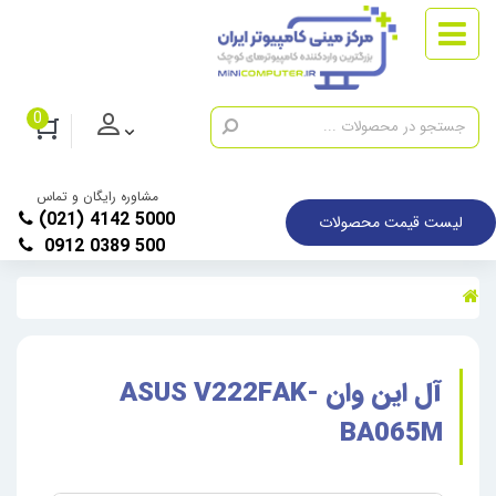
0
مشاوره رایگان و تماس
(021) 4142 5000
لیست قیمت محصولات
0912 0389 500
آل این وان ASUS V222FAK-
BA065M