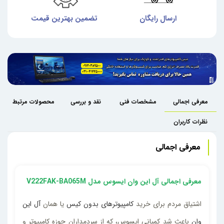
ش
ارسال رایگان
تضمین بهترین قیمت
گا
معرفی اجمالی
مشخصات فنی
نقد و بررسی
محصولات مرتبط
نظرات کاربران
معرفی اجمالی
معرفی اجمالی آل این وان ایسوس مدل V222FAK-BA065M
اشتیاق مردم برای خرید
کامپیوترهای بدون کیس
یا همان
آل این
وان
باعث شد کمپانی ایسوس، که از سردمداران حوزه کامپیوتر و