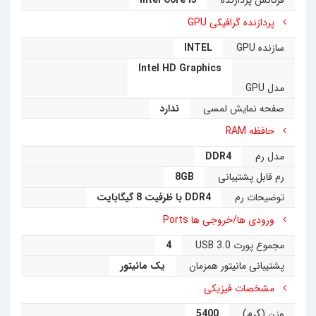
فرکانس پردازنده
Intel Core i3
پردازنده گرافیکی GPU
سازنده GPU
INTEL
Intel HD Graphics
مدل GPU
صفحه نمایش لمسی
ندارد
حافظه RAM
مدل رم
DDR4
رم قابل پشتیبانی
8GB
توضیحات رم
DDR4 با ظرفیت 8 گیگابایت
ورودی ها/خروجی ها Ports
مجموع پورت USB 3.0
4
پشتیبانی مانیتور همزمان
یک مانیتور
مشخصات فیزیکی
وزن (گرم)
5400