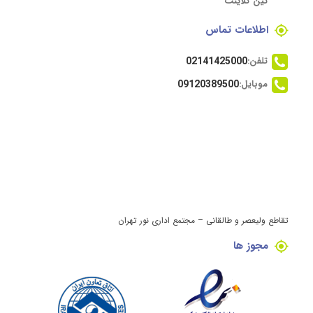
تین کلاینت
اطلاعات تماس
تلفن:
02141425000
موبایل:
09120389500
تقاطع ولیعصر و طالقانی – مجتمع اداری نور تهران
مجوز ها