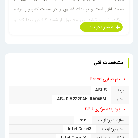
سخت افزار است و تولیدات فاخری را در صنعت کامپیوتر عرضه
می‌کند، نیز به تولید این محصول ارزشمند گرایش پیدا کند و
امروزه یک دسته از محصولات پرفروش ایسوس،
کامپیوترهای
یکپارچه
(
all in one
) هستند که به دلیل طراحی ظریف و زیبای
آنها، توجه خیل عظیمی از مخاطبان حوزه تکنولوژی را به خود
مشخصات فنی
جلب کرده‌اند. کامپیوتر‌هایی که فضای بسیار اندکی را اشغال می
کنند و از لحاظ ظاهری، تنها شامل یک مانیتور است اما آنچه که
نام تجاری Brand
مورد نیاز کاربر است را در خود جای داده‌اند.
برند
ASUS
مدل
ASUS V222FAK-BA065M
پردازنده مرکزی CPU
سازنده پردازنده
Intel
مدل پردازنده
Intel Corei3