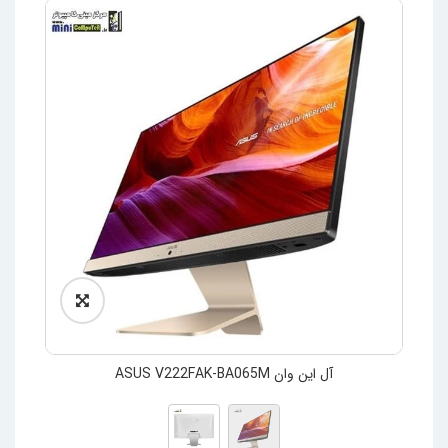
آل این وان ASUS V222FAK-BA065M