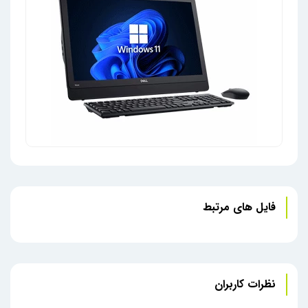
فایل های مرتبط
آل این وان تین کلاینت Dell Wyse 5470 - کارکرده
آل ا
نظرات کاربران