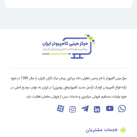
مرکز مینی کامپیوتر با نام رسمی تعاونی داده پردازی پیمان نیک کاران تابران، از سال 1388 در حوزه
ارائه انواع کامپیـوتـر کوچک (نسل جدید کامپیوترهای رومیزی) در ایران، به عنوان مرجـع اصلی در
حوزه واردات مستقیم، فروش سراسری و خدمات پس از فروش مطمئن فعالیت دارد.
خدمات مشتریان