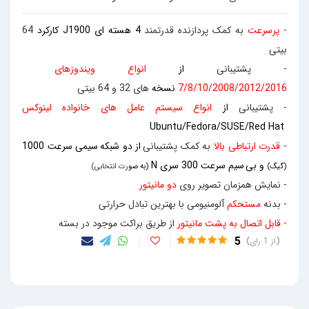
-
پرسرعت
به کمک پردازنده قدرتمند
4 هسته ای
J1900
کارکرد
64
بیتی
- پشتیبانی
از
انواع
ویندوزهای
7/8/10/2008/2012/2016
نسخه
های 32 و 64 بیتی
- پشتیبانی
از
انواع سیستم عامل های خانواده لینوکس
Ubuntu/Fedora/SUSE/Red Hat
- قدرت ارتباطی بالا
به کمک پشتیبانی
از دو شبکه
سیمی سرعت 1000
و بی
سیم سرعت 300 سری
N
(گیگ)
(به صو
رت انتخابی)
- نمایش همزمان تصویر روی
دو مانیتور
- بدنه
مستحکم
آلومنیومی با بهترین تبادل حرارتی
- قابل اتصال به پشت مانیتور
از طریق براکت موجود در بسته
5
1