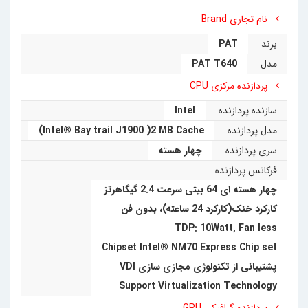
نام تجاری Brand
نصب و راه‌اندازی نمایند. این
مینی‌کامپیوتر
فن‌لس است و
برند
PAT
قابلیت کارکرد 24 ساعت در 7 روز هفته را نیز دارد.
مدل
PAT T640
مینی‌کامپیوتر
PAT T640
توانایی پشتیبانی هم‌زمان از
پردازنده مرکزی CPU
سازنده پردازنده
Intel
هاردهای SSD مدل mSata و مدل لپ‌تاپی یا HDD را با
مدل پردازنده
Intel® Bay trail J1900 )2 MB Cache)
حجم‌های مختلف دارد و به کاربران سرعت و حجم
سری پردازنده
چهار هسته
ذخیره‌سازی بسیار بالایی را ارائه می‌دهد. رم این
فرکانس پردازنده
چهار هسته ای 64 بیتی سرعت 2.4 گیگاهرتز
مینی‌کامپیوتر
نیز از نوع DDR3L است که تا 16‌گیگابایت
کارکرد خنک(کارکرد 24 ساعته)، بدون فن
رم را برای کاربر پشتیبانی می‌کند. این
مینی‌کامپیوتر
TDP: 10Watt, Fan less
Chipset Intel® NM70 Express Chip set
همچنین از 2 تصویر به‌صورت هم‌زمان باکیفیت Ultra Full
پشتیبانی از تکنولوژی مجازی سازی VDI
HD یا 4K و رزولوشن بالا پشتیبانی می‌کند و داشتن دو
Support Virtualization Technology