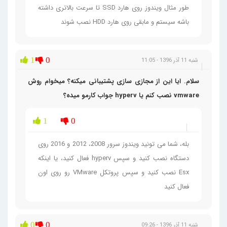
طور مثال ویندوز روی هارد SSD تا سرعت بالاتری داشته
باشه سیستم و مابقی روی هارد HDD نصب شوند
1
0
شنبه 11 آذر 1396 - 11:05
سلام. ایا این از مجازی سازی پشتیبانی میکنه؟ میخوام روش
vmware نصب کنم یا hyperv جواب کارمو میده؟
1
0
بله، شما می تونید ویندوز سرور 2008، 2012 و 2016 روی
دستگاه نصب کنید و سپس hyperv فعال کنید، یا اینکه
Esx نصب کنید و سپس پروتکل VMware رو روی اون
فعال کنید
0
0
شنبه 11 آذر 1396 - 09:26