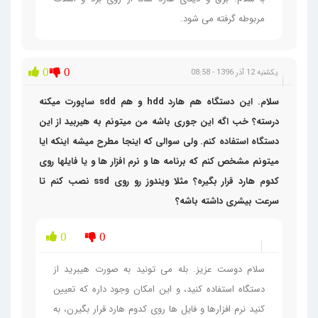
مربوطه گرفته می شود.
0
0
یکشنبه 12 آذر 1396 - 08:58
سلام. این دستگاه هم هارد hdd و هم sdd ساپورت میکنه
درسته؟ خب اگه این جوری باشه من میتونم به هیربید از این
دستگاه استفاده کنم. ولی سوالی که اینجا مطرح میشه اینکه ایا
میتونم مشخص کنم که برنامه ها و نرم افزار ها و یا فایلها روی
کدوم هارد قرار بگیره؟ مثلا ویندوز رو روی ssd نصب کنم تا
سرعت بیشری داشته باشه؟
0
0
سلام دوست عزیز. بله می تونید به صورت هیبرید از
دستگاه استفاده کنید، و این امکان وجود داره که تعیین
کنید نرم افزارها و فایل ها روی کدوم هارد قرار بگیرن، به