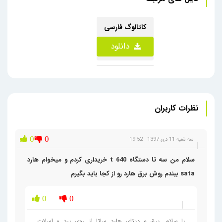
کاتالوگ فارسی
دانلود
نظرات کاربران
0
0
سه شنبه 11 دی 1397 - 19:52
سلام من سه تا دستگاه t 640 خریداری کردم و میخوام هارد
sata ببندم روش برق هارد رو از کجا باید بگیرم
0
0
با سلام. برق و دیتای هارد ساتا از روی برد و اسلات