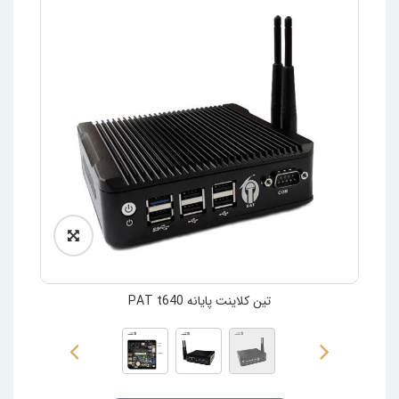
تین کلاینت پایانه PAT t640