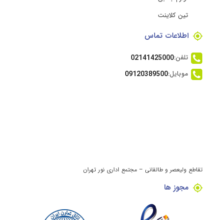
تین کلاینت
اطلاعات تماس
تلفن:
02141425000
موبایل:
09120389500
تقاطع ولیعصر و طالقانی – مجتمع اداری نور تهران
مجوز ها