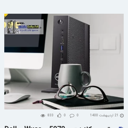
21 اردیبهشت 1400
0
0
833