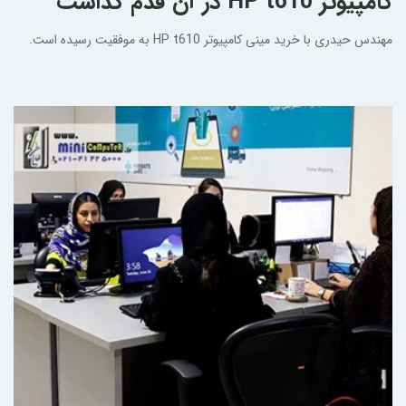
کامپیوتر HP t610 در آن قدم گذاشت
مهندس حیدری با خرید مینی کامپیوتر HP t610 به موفقیت رسیده است.