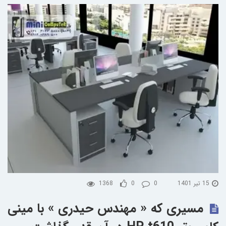
15 تیر 1401
0
0
1368
مسیری که « مهندس حیدری » با مینی