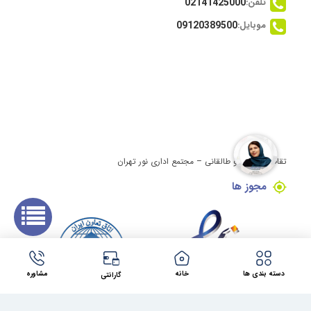
تلفن:
02141425000
موبایل:
09120389500
تقاطع ولیعصر و طالقانی – مجتمع اداری نور تهران
مجوز ها
دسته بندی ها
خانه
مشاوره
گارانتی