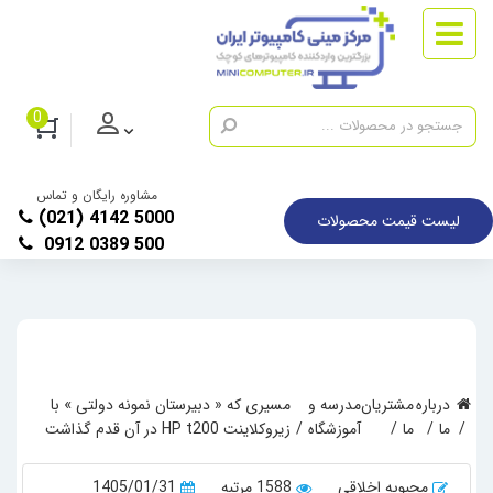
0
مشاوره رایگان و تماس
(021) 4142 5000
لیست قیمت محصولات
0912 0389 500
درباره
مشتریان
مدرسه و
مسیری که « دبیرستان نمونه دولتی » با
ما
ما
آموزشگاه
زیرو‌کلاینت HP t200 در آن قدم گذاشت
محبوبه اخلاقی
1588 مرتبه
1405/01/31