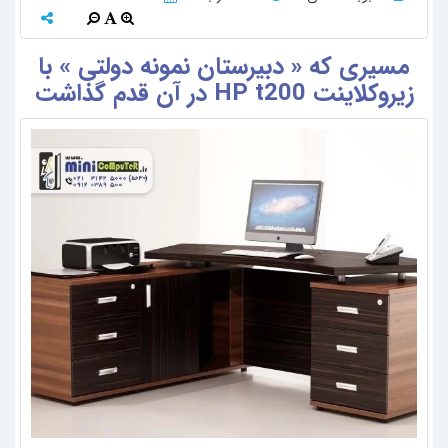
مسیری که « دبیرستان نمونه دولتی » با
زیرو‌کلاینت HP t200 در آن قدم گذاشت