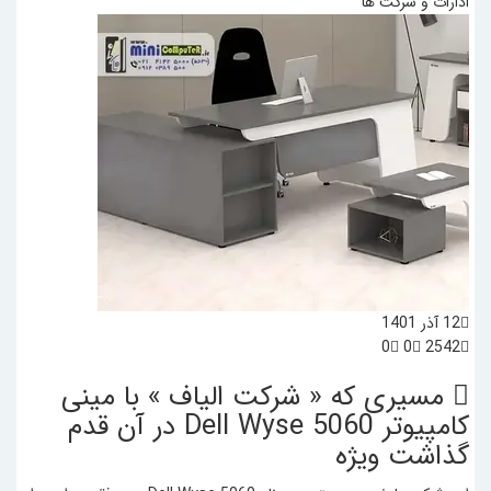
ادارات و شرکت ها
12 آذر 1401
0
0
2542
مسیری که « شرکت الیاف » با مینی
کامپیوتر Dell Wyse 5060 در آن قدم
گذاشت
ویژه