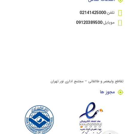
تلفن:
02141425000
موبایل:
09120389500
تقاطع ولیعصر و طالقانی – مجتمع اداری نور تهران
مجوز ها