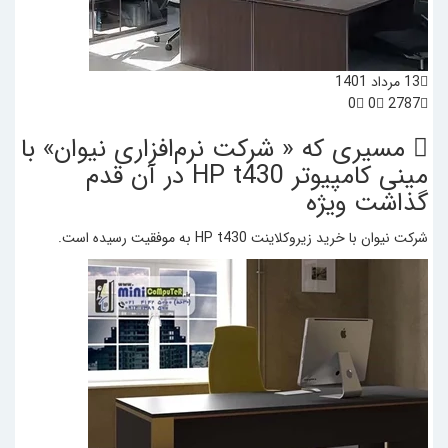
13 مرداد 1401
0
0
2787
مسیری که « شرکت نرم‌افزاری نیوان» با
مینی کامپیوتر HP t430 در آن قدم
گذاشت
ویژه
شرکت نیوان با خرید زیروکلاینت HP t430 به موفقیت رسیده است.