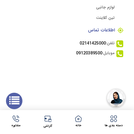
لوازم جانبی
تین کلاینت
اطلاعات تماس
تلفن:
02141425000
موبایل:
09120389500
تقاطع ولیعصر و طالقانی – مجتمع اداری نور تهران
مجوز ها
دسته بندی ها
خانه
مشاوره
گارانتی