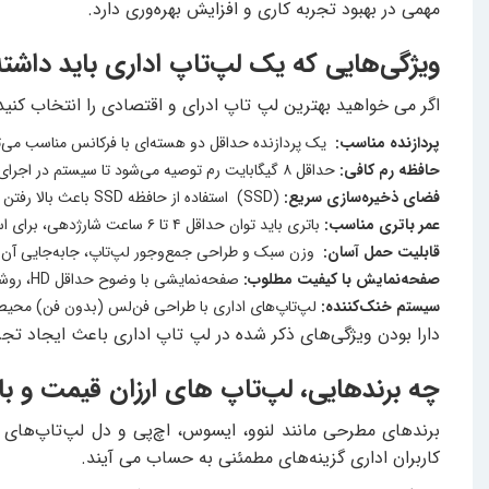
مهمی در بهبود تجربه کاری و افزایش بهره‌وری دارد.
ویژگی‌هایی که یک لپ‌تاپ اداری باید داشته
اگر می خواهید بهترین لپ تاپ ادرای و اقتصادی را انتخاب کنید
پردازنده مناسب:
یک پردازنده حداقل دو هسته‌ای با فرکانس مناسب می‌توان
حافظه رم کافی:
حداقل ۸ گیگابایت رم توصیه می‌شود تا سیستم در اجرای هم‌زمان چند برنامه دچار افت سرعت نشود.
فضای ذخیره‌سازی سریع:
(SSD) استفاده از حافظه SSD باعث بالا رفتن سرعت راه‌اندازی ویندوز و باز شدن فایل‌ها و نرم‌افزارها می‌شود.
عمر باتری مناسب:
باتری باید توان حداقل ۴ تا ۶ ساعت شارژدهی، برای استفاده روزانه را داشته باشد.
قابلیت حمل آسان:
وزن سبک و طراحی جمع‌وجور لپ‌تاپ، جابه‌جایی آن را 
صفحه‌نمایش با کیفیت مطلوب:
صفحه‌نمایشی با وضوح حداقل HD، روشنایی مناسب و روکش مات برای کاهش خستگی چشم در ساعات کاری طولانی توصیه می‌شود.
سیستم خنک‌کننده:
لپ‌تاپ‌های اداری با طراحی فن‌لس (بدون فن) محیطی آ
دارا بودن ویژگی‌های ذکر شده در لپ تاپ اداری باعث ایجاد تجربه
چه برندهایی، لپ‌تاپ‌ های ارزان‌ قیمت و ب
برندهای مطرحی مانند لنوو، ایسوس، اچ‌پی و دل لپ‌تاپ‌های ا
کاربران اداری گزینه‌های مطمئنی به حساب می آیند.