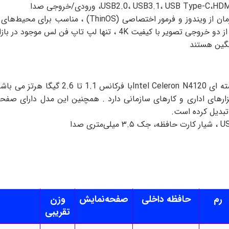
USB2.0، USB3.1، USB Typ، ورودی/خروجی صدا
سبک و جمع و جور، قابلیت هیبریدی برای پشتیبانی همزم
نگین هستند
رم
حافظه داخلی
صفحه‌نمایش
وزن
تقریبی