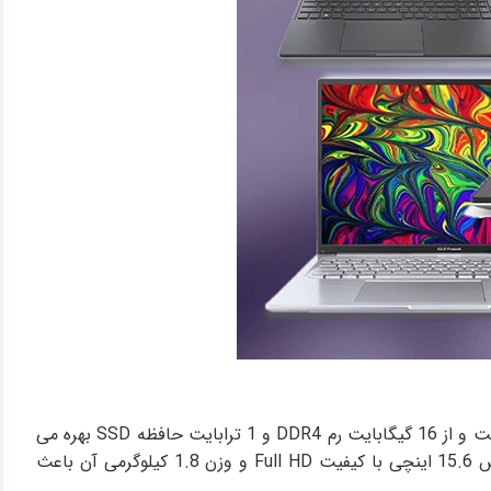
این مدل از ایسوس یک نسخه کاستوم (ارتقا یافته) با پردازنده 2 هسته ای Intel Celeron N4500 با فرکانس 1.1 تا 2.8 گیگا هرتز است و از 16 گیگابایت رم DDR4 و 1 ترابایت حافظه SSD بهره می
برد که آن را برای امور دفتری مانند کار با آفیس، وبگردی و جلسات آنلاین بسیار مناسب و پرقدرت کرده است. همچنین صفحه‌نمایش 15.6 اینچی با کیفیت Full HD و وزن 1.8 کیلوگرمی آن باعث