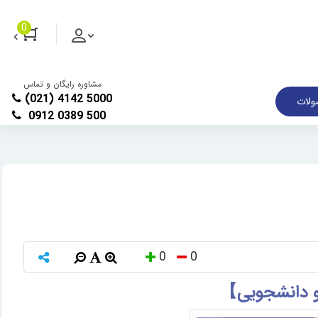
0
مشاوره رایگان و تماس
(021) 4142 5000
لات
0912 0389 500
0
0
 و دانشجویی】