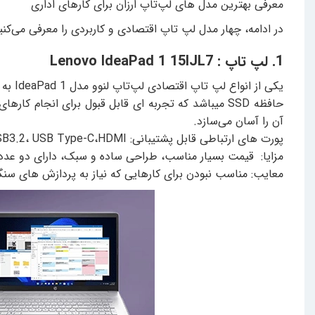
معرفی بهترین مدل های لپ‌تاپ ارزان برای کارهای اداری
در ادامه، چهار مدل لپ تاپ اقتصادی و کاربردی را معرفی می‌کن
1. لپ تاپ : Lenovo IdeaPad 1 15IJL7
آن را آسان می‌سازد.
پورت های ارتباطی قابل پشتیبانی: USB2.0، USB3.2، USB Type-C،HDMI ، شیار کارت حافظه، جک ۳.۵ میلی‌متری صدا
مزایا: قیمت بسیار مناسب، طراحی ساده و سبک، دارای دو عدد بلندگوی است
معایب: مناسب نبودن برای کارهایی که نیاز به پردازش های سن