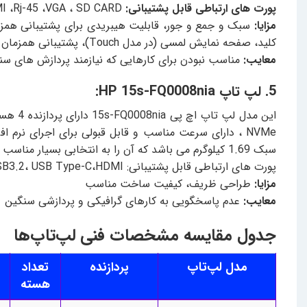
پورت های ارتباطی قابل پشتیبانی:
e-C،HDMI ،Rj-45 ،VGA ، SD CARD
مزایا:
کلید، صفحه نمایش لمسی (در مدل Touch)، پشتیبانی همزمان از دو خروجی تصویر با کیفیت 4K ، تنها لپ تاپ فن لس موجود در بازار
معایب:
مناسب نبودن برای کارهایی که نیازمند پردازش های س
5. لپ تاپ HP 15s-FQ0008nia:
سبک 1.69 کیلوگرم می باشد که آن را به انتخابی بسیار مناسب تبدیل کرده است.
پورت های ارتباطی قابل پشتیبانی: USB3.2، USB Type-C،HDMI ، شیار کارت حافظه، جک ۳.۵ میلی‌متری صدا
مزایا:
طراحی ظریف، کیفیت ساخت مناسب
معایب:
عدم پاسخگویی به کارهای گرافیکی و پردازشی سنگین
جدول مقایسه مشخصات فنی لپ‌تاپ‌ها
مدل لپ‌تاپ
پردازنده
تعداد
هسته