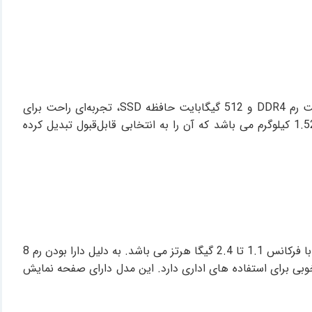
مدلی از برند اچ پی با پردازنده 2 هسته ای AMD Athlon Silver 7120U با فرکانس 2.4 تا 3.5 گیگا هرتز می باشد که با 8 گیگابایت رم DDR4 و 512 گیگابایت حافظه SSD، تجربه‌ای راحت برای
انجام امور روزمره اداری ارائه می‌دهد. همچنین این مدل دارای صفحه نمایش 15.6 اینچی با کیفیت Full HD و وزن بسیار سبک 1.52 کیلوگرم می باشد که آن را به انتخابی قابل‌قبول تبدیل کرده
لپ‌تاپ Wyse 5470 از برند دل در دو نسخه لمسی و غیر لمسی موجود است که مجهز به پردازنده 4 هسته ای Intel Celeron N4100 با فرکانس 1.1 تا 2.4 گیگا هرتز می باشد. به دلیل دارا بودن رم 8
SSD M.2 256 برای نسخه غیر لمسی، قابلیت بسیار خوبی برای استفاده های اداری دارد. این مدل دارای صفحه نمایش