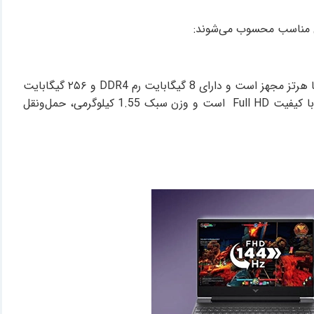
ایی مناسب محسوب می‌شوند:
یکی از انواع لپ تاپ اقتصادی لپ‌تاپ لنوو مدل IdeaPad 1 به پردازنده 2 هسته ای Intel Celeron N4500 با فرکانس 1.1 تا 2.8 گیگا هرتز مجهز است و دارای 8 گیگابایت رم DDR4 و ۲۵۶ گیگابایت
حافظه SSD میباشد که تجربه ای قابل قبول برای انجام کارهای اداری سبک را فراهم می‌کند. همچنین صفحه‌نمایش آن 15.6 اینچی با کیفیت Full HD است و وزن سبک 1.55 کیلوگرمی، حمل‌ونقل