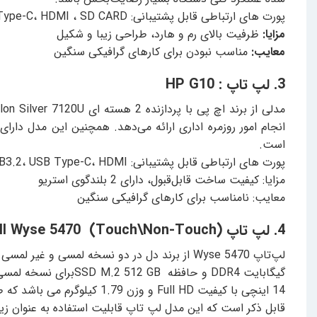
پورت های ارتباطی قابل پشتیبانی: USB2.0، USB3.2، USB Type-C، HDMI ، SD CARD، جک ۳.۵ میلی‌متری صدا
مزایا:
ظرفیت بالای رم و هارد، طراحی زیبا و شکیل
معایب:
مناسب نبودن برای کارهای گرافیکی سنگین
3. لپ تاپ : HP G10
است.
پورت های ارتباطی قابل پشتیبانی: USB3.2، USB Type-C، HDMI ، جک ۳.۵ میلی‌متری صدا
مزایا: کیفیت ساخت قابل‌قبول، دارای 2 بلندگوی استریو
معایب: نامناسب برای کارهای گرافیکی سنگین
4. لپ تاپ Dell Wyse 5470 (Touch\Non-Touch):
14 اینچی با کیفیت Full HD و وزن 1.79 کیلوگرم می باشد که طراحی مناسب و صنعتی آن برای کارهای شرکتی ایده‌آل است.
قابل ذکر است که این مدل لپ تاپ قابلیت استفاده به عنوان زیرو