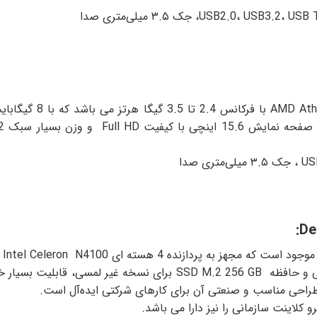
گیگابایت DDR4 و حافظه SSD M.2 512 GBبرای نسخه لمسی و حافظه  GB
 کلاینت سازمانی را نیز دارا می باشد.