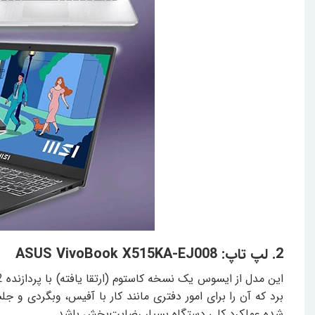
2. لپ تاپ: ASUS VivoBook X515KA-EJ008
شده عملکرد کلی دستگاه بسیار رضایت‌بخش باشد.