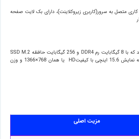
ان از ویندوز و فرمور اختصاصی (ThinOS) ، مناسب برای محیط‌های کاری متصل به سرور(کاربری زیروکلاینت)، دارای بک لایت صفحه
این مدل لپ تاپ اچ پی 15s-FQ0008nia دارای پردازنده 4 هسته ای Intel Celeron N4120با فرکانس 1.1 تا 2.6 گیگا هرتز می باشد که با 8 گیگابایت رم DDR4 و 256 گیگابایت حافظه SSD M.2
NVMe ، دارای سرعت مناسب و قابل قبولی برای اجرای نرم افزارهای اداری و کارهای سازمانی دارد . همچنین این مدل دارای صفحه نمایش 15.6 اینچی با کیفیتHD یا همان 768×1366 و وزن
مزیت اصلی