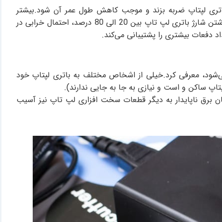
 باتری لپتاپ ضربه بزند و موجب کاهش طول عمر آن شود.بیشتر
باتری‌های استفاده شده در لپ تاپ ها لیتیوم-یونی هستند؛ در محدوده شارژ 20 الی 80 درصد بهترین عملکرد خودشان دارند.با نگهداشتن شارژ باتری لپ تاپ بین 20 الی 80 درصد، احتمال خرابی در
 دفعات بیشتری را پشتیبانی می‌کند.
می‌شود، معرفی کرد.خیلی از اشخاص مختلف به باتری لپتاپ خود
تاپ ساکن و است و نیازی به جا به جایی ندارند).
ریان برق ناپایدار به دیگر قطعات سخت افزاری لپ تاپ نیز آسیب