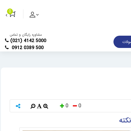
0
مشاوره رایگان و تماس
(021) 4142 5000
لات
0912 0389 500
0
0
کته