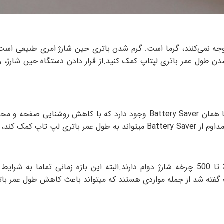
 نمی‌کنند، گرما است. گرم شدن باتری حین شارژ امری طبیعی است که 
 طول عمر باتری لپتاپ کمک کنید.از قرار دادن دستگاه حین شارژ، رو
در بیشتر مدل های لپتاپ حالت صرفه جویی در مصرف باتری یا همان ttery Saver
شارژ دستگاه می‌شود.
باتری‌ لپتاپ به طور میانگین بین 2 الی 4 سال یا حدود 300 تا 500 چرخه شارژ دوام دارند.ال
قاله گفته شد از جمله مواردی هستند که میتواند باعث کاهش طول عمر با