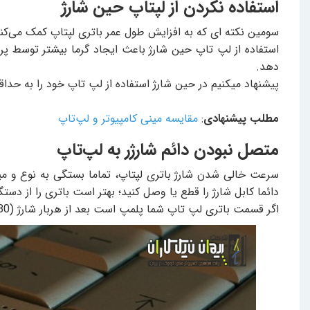
استفاده نکردن از لپتاپ حین شارژ
سومین نکته ای که به افزایش طول عمر باتری لپتاپ کمک می‌کند 
استفاده از لپ تاپ حین شارژ باعث ایجاد گرما بیشتر توسط پرد
دهد.
پیشنهاد میکنیم در حین شارژ استفاده از لپ تاپ خود را به حداق
مطلب پیشنهادی
:
مقایسه مینی کامپیوتر و لپ‌تاپ
متصل نبودن دائم شارژر به لپ‌تاپ
سرعت خالی شدن شارژ باتری لپتاپ، تماما بستگی به نوع و میز
دائما کابل شارژ را قطع یا وصل کنید؛ بهتر است باتری را از دست
اگر قسمت باتری لپ تاپ شما پلمپ است بعد از هربار شارژ (80 درصد) شارژر را از دستگاه جدا کنید چرا که اتصال دائم شارژ به باتری باعث گرم شدن آن شده و به تدریج ظرفیت آن را کاهش میدهد.