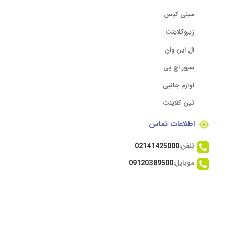
مینی کیس
زیروکلاینت
آل این وان
سرور اچ پی
لوازم جانبی
تین کلاینت
اطلاعات تماس
تلفن:
02141425000
موبایل:
09120389500