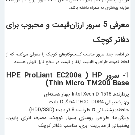
فروش را هم در نظر بگیرید؛ گاهی ممکن است سرور ارزان، در درازمدت
هزینه بیشتری به همراه داشته باشد.
معرفی 5 سرور ارزان‌قیمت و محبوب برای
دفاتر کوچک
در ادامه، چند سرور مناسب کسب‌وکارهای کوچک را معرفی می‌کنیم که از
لحاظ قدرت، طراحی، قابلیت ارتقا و قیمت در سطح قابل قبولی هستند.
1-
سرور HPE ProLiant EC200a ) HP
Thin Micro TM200 Base)
پردازنده: Intel Xeon D-1518 چهار هسته‌ای
رم: پشتیبانی ECC DDR4تا 64 گیگا بایت
حافظه: پشتیبانی تا ظرفیت 8 ترابایت (HDD/SSD)
ویژگی‌ها: طراحی رومیزی بسیار کوچک، مصرف انرژی پایین،
پشتیبانی از مدیریت ابری، مناسب دفاتر کوچک