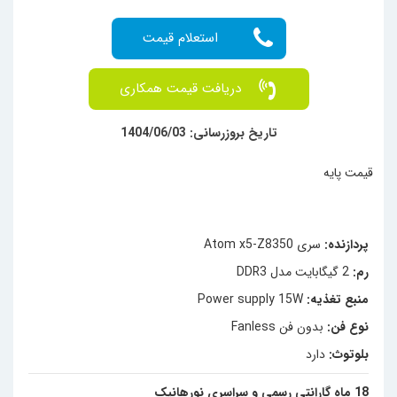
دریافت قیمت همکاری
تاریخ بروزرسانی: 1404/06/03
قیمت پایه
پردازنده:
سری Atom x5-Z8350
رم:
2 گیگابایت مدل DDR3
منبع تغذیه:
Power supply 15W
نوع فن:
بدون فن Fanless
بلوتوث:
دارد
18 ماه گارانتی رسمی و سراسری نورهانیک