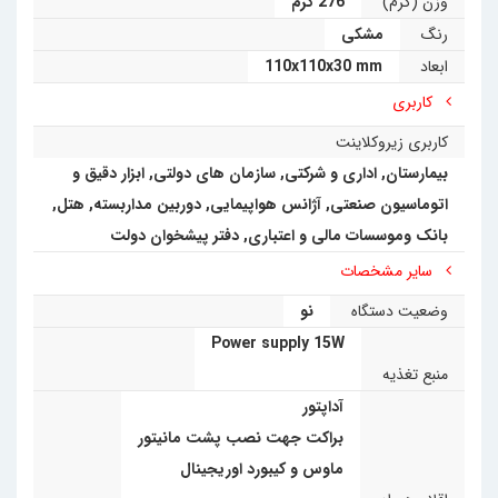
کاربردها و مزایا
وزن (گرم)
276 گرم
رنگ
مشکی
به دلیل ویژگی‌های فنی و ابعاد مناسب، زیروکلاینت HP T240 در
ابعاد
110x110x30 mm
مکان های بسیاری مورد استفاده قرار می‌گیرد، از جمله:
کاربری
•
محیط‌های اداری و سازمانی:
برای استفاده روزمره در
کاربری زیروکلاینت
بیمارستان
,
اداری و شرکتی
,
سازمان های دولتی
,
ابزار دقیق و
ادارات، شرکت‌ها، و سازمان‌های دولتی.
اتوماسیون صنعتی
,
آژانس هواپیمایی
,
دوربین مداربسته
,
هتل
,
•
موسسات مالی و بانک‌ها:
برای افزایش امنیت و سهولت
بانک وموسسات مالی و اعتباری
,
دفتر پیشخوان دولت
مدیریت.
سایر مشخصات
وضعیت دستگاه
نو
•
بیمارستان‌ها و مراکز درمانی:
برای دسترسی سریع به
Power supply 15W
اطلاعات بیماران.
منبع تغذیه
•
صنایع و اتوماسیون صنعتی:
برای کاربردهای تخصصی و
آداپتور
براکت جهت نصب پشت مانیتور
ابزار دقیق.
ماوس و کیبورد اوریجینال
•
آژانس‌های مسافرتی و هتل‌ها:
برای مدیریت