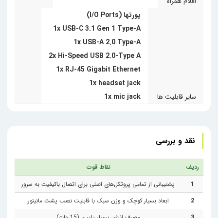
اقلام همراه
پورتها (I/O Ports)
سیستم‌های رزرو و اطلاعات.
1x USB-C 3.1 Gen 1 Type-A
اقلام همراه این محصول شامل آداپتور، براکت نصب پشت مانیتور،
1x USB-A 2.0 Type-A
و ماوس و کیبورد است که آن را به یک پکیج کامل برای شروع به
2x Hi-Speed USB 2.0-Type A
1x RJ-45 Gigabit Ethernet
کار تبدیل می‌کند.
کامپیوتر کوچک
HP T240 با مصرف انرژی
1x headset jack
بسیار پایین (تنها15 وات)، به کاهش هزینه‌های برق کمک می‌کند.
سایر قابلیت ها
1x mic jack
نقد و بررسی
ردیف
نقاط قوت
1
پشتیبانی از تمامی پروتکل‌های اصلی برای اتصال باکیفیت به سرور
2
ابعاد بسیار کوچک و وزن سبک با قابلیت نصب پشت مانیتور
3
مصرف انرژی بسیار پایین (15 وات)