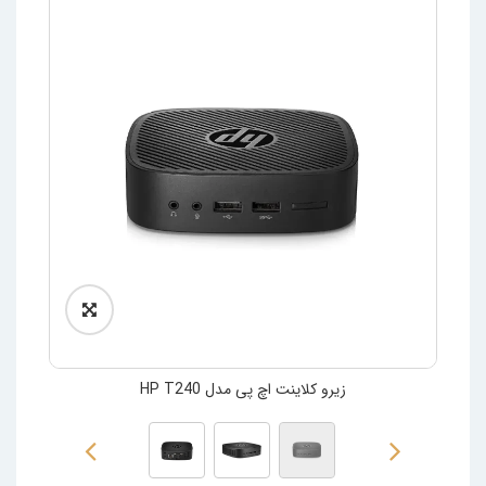
زیرو کلاینت اچ پی مدل HP T240