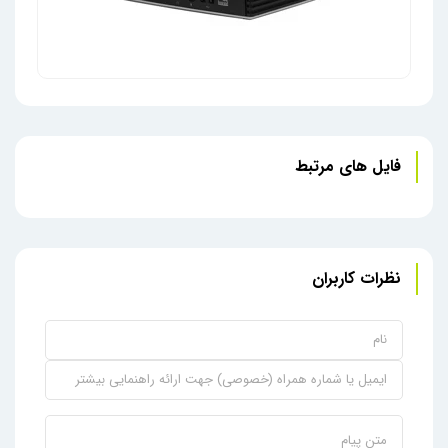
زیروکلاینت اچ پی مدل t410
فایل های مرتبط
نظرات کاربران