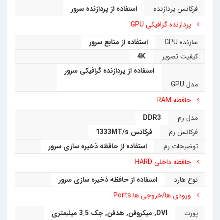
طراحی شده است. به عبارت دیگر، وظیفه آن انتقال سریع و
فرکانس پردازنده
استفاده از پردازنده سرور
امن تصویر دسکتاپ سرور به مانیتور شماست، بدون اینکه
پردازنده گرافیکی GPU
فشار زیادی روی خود دستگاه وارد شود.
سازنده GPU
استفاده از منابع سرور
کیفیت تصویر
4K
• پردازنده گرافیکی (GPU):
این سیتسم GPU داخلی ندارد
استفاده از پردازنده گرافیکی سرور
و از پردازنده گرافیکی سرور برای رندر کردن تصاویر و
مدل GPU
ویدیوها استفاده می‌کند. این بدان معناست که با وجود
حافظه RAM
اندازه کوچک دستگاه، می‌تواند تصاویر با کیفیت 4K را
مدل رم
DDR3
نمایش دهد.
فرکانس رم
فرکانس 1333MT/s
توضیحات رم
استفاده از حافظه ذخیره سازی سرور
• رم (RAM):
با 512 مگابایت رمDDR3، این زیرو کلاینت
حافظه داخلی HARD
حافظه کافی برای اجرای پروتکل PCoIP و مدیریت اتصال
نوع هارد
استفاده از حافظه ذخیره سازی سرور
به سرور را دارد. تمامی برنامه‌ها و داده‌های شما بر روی
ورودی ها/خروجی ها Ports
سرور ذخیره و پردازش می‌شوند، که باعث افزایش امنیت و
پورت
DVI
,
میکروفن
,
هدفن
,
جک 3.5 میلیمتری
سهولت در پشتیبان‌گیری می‌شود.