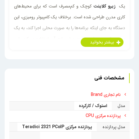
یک
زیرو کلاینت
کوچک و کم‌مصرف است که برای محیط‌های
کاری مدرن طراحی شده است. برخلاف یک کامپیوتر رومیزی، این
دستگاه به جای اینکه برنامه‌ها را به صورت محلی اجرا کند، به یک
سرور مرکزی متصل می‌شود و از منابع آن استفاده می‌کند. این
ویژگی آن را به گزینه‌ای ایده‌آل برای سازمان‌هایی تبدیل می‌کند که
به دنبال کاهش هزینه‌ها، افزایش امنیت و ساده‌سازی مدیریت
سیستم‌های خود هستند.
مشخصات فنی
ویژگی های منحصربفرد Zero Client
Stock LG CBV42L-B
نام تجاری Brand
مدل
استوک / کارکرده
• پردازنده (CPU):
قلب تپنده این زیرو کلاینت، پردازنده
پردازنده مرکزی CPU
Teradici 2321 PCoIP است. این پردازنده به صورت
مدل پردازنده
پردازنده مرکزی Teradici 2321 PCoIP
اختصاصی برای فشرده‌سازی و رمزگذاری داده‌های بصری