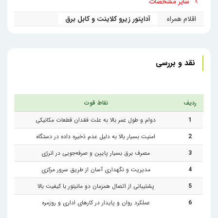
مزیت بزرگ محسوب می‌شود.
سایر مشخصات
اقلام همراه
آداپتور زیرو کلاینت و کابل برق
کاربردهای زیرو کلاینت ال جی
مدل CBV42L-B
مینی سیستم ال‌جی CBV42L-B به دلیل امنیت بالا، مدیریت
نقد و بررسی
آسان و هزینه‌های نگهداری پایین، در محیط‌های زیر کاربرد زیادی
دارد:
ردیف
نقاط قوت
•
دفاتر و سازمان‌های بزرگ:
برای کاهش هزینه‌های IT و
1
دوام و طول عمر بالا به علت فقدان قطعات مکانیکی
افزایش امنیت داده‌ها.
2
امنیت بسیار بالا به دلیل عدم ذخیره داده در دستگاه
•
مراکز تماس:
به دلیل نیاز به دسترسی سریع و امن به
3
مصرف برق بسیار پایین و صرفه‌جویی در انرژی
نرم‌افزارهای مرکزی.
4
مدیریت و نگهداری آسان از طریق سرور مرکزی
5
پشتیبانی از اتصال همزمان دو مانیتور با کیفیت بالا
•
مدارس و دانشگاه‌ها:
برای مدیریت ساده سیستم‌های
6
عملکرد روان و پایدار در کارهای اداری و روزمره
کامپیوتری و محافظت از داده‌ها.