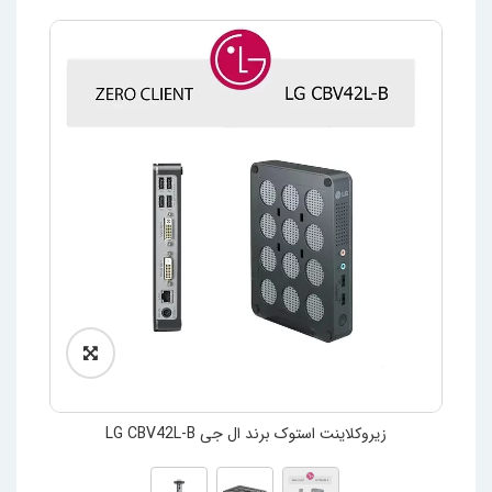
زیروکلاینت استوک برند ال جی LG CBV42L-B