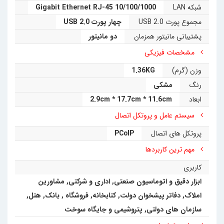
شبکه LAN
10/100/1000 Gigabit Ethernet RJ-45
• هارد دیسک (HDD/SSD):
این دستگاه فاقد حافظه
مجموع پورت USB 2.0
چهار پورت USB 2.0
پشتیبانی مانیتور همزمان
دو مانیتور
داخلی است. این ویژگی امنیت آن را به شدت بالا می‌برد،
مشخصات فیزیکی
زیرا هیچ داده‌ای به صورت محلی روی دستگاه ذخیره
وزن (گرم)
1.36KG
نمی‌شود و در صورت سرقت یا خراب شدن، اطلاعات شما در
رنگ
مشکی
خطر نیست.
ابعاد
2.9cm * 17.7cm * 11.6cm
• پورت‌های USB 2.0:
با داشتن چهار پورت USB 2.0،
سیستم عامل و پروتکل اتصال
امکان اتصال وسایل جانبی مانند موس، کیبورد، پرینتر و
پروتکل های اتصال
PCoIP
اسکنر فراهم می‌شود.
مهم ترین کاربردها
کاربری
•
پشتیبانی از چند مانیتور:
این زیرو کلاینت می‌تواند به
ابزار دقیق و اتوماسیون صنعتی
,
اداری و شرکتی
,
مشاورین
طور همزمان از دو مانیتور پشتیبانی کند، که برای کاربران
املاک, دفاتر پیشخوان دولت, کتابخانه
,
فروشگاه
,
بانک
,
هتل
,
حرفه‌ای و افرادی که نیاز به فضای کاری بیشتری دارند، یک
سازمان های دولتی
,
پتروشیمی و جایگاه سوخت