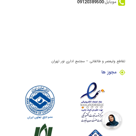
موبایل:
09120389500
تقاطع ولیعصر و طالقانی – مجتمع اداری نور تهران
مجوز ها