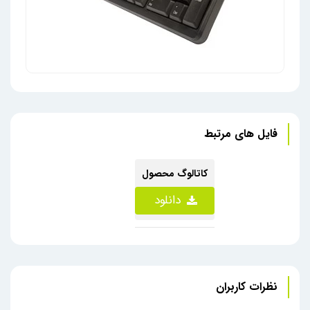
فایل های مرتبط
صفحه کلید سیمی ULTRONIX مدل KB-10
ماوس بر
کاتالوگ محصول
دانلود
نظرات کاربران