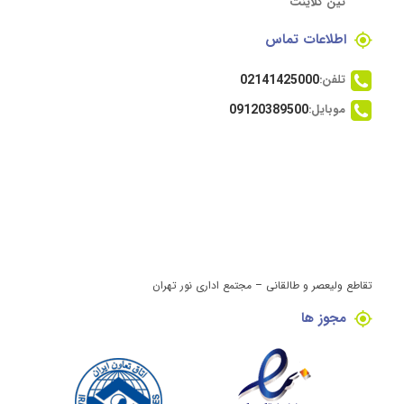
تین کلاینت
اطلاعات تماس
تلفن:
02141425000
موبایل:
09120389500
تقاطع ولیعصر و طالقانی – مجتمع اداری نور تهران
مجوز ها