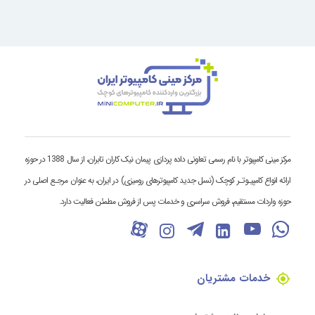
مرکز مینی کامپیوتر با نام رسمی تعاونی داده پردازی پیمان نیک کاران تابران، از سال 1388 در حوزه
ارائه انواع کامپیـوتـر کوچک (نسل جدید کامپیوترهای رومیزی) در ایران، به عنوان مرجـع اصلی در
حوزه واردات مستقیم، فروش سراسری و خدمات پس از فروش مطمئن فعالیت دارد.
خدمات مشتریان