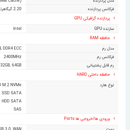
مدل پردازنده
(intel Xeon D-1518 (2.20GHz, 4 Core, 6MB Cache
فرکانس پردازنده
2.20 گیگاهرتز
پردازنده گرافیکی GPU
سازنده GPU
Intel
حافظه RAM
مدل رم
DDR4 ECC
,
4
فرکانس رم
2400MHz
رم قابل پشتیبانی
64GB
,
32GB
,
حافظه داخلی HARD
نوع هارد
D M.2 NVMe
SSD SATA
HDD SATA
SAS
ورودی ها/خروجی ها Ports
پورت
WAN
,
SB 3.0