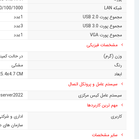
شبکه LAN
00 Gigabit with Gigabit Ethernet Chipset with 2 WAN\LAN Port + 1 iLO Port
مجموع پورت USB 2.0
1عدد
مجموع پورت USB 3.0
3عدد
مجموع پورت VGA
1عدد
مشخصات فیزیکی
وزن (گرم)
در حالت کمینه 1.55 کیلوگرم و در حالت بیشینه 3.69 ک
رنگ
مشکی
ابعاد
25.4x4.7 CM
سیستم عامل و پروتکل اتصال
سیستم عامل کیس مرکزی
server2022
,
مهم ترین کاربردها
کاربری
اداری و شرکت
سازمان های د
سایر مشخصات