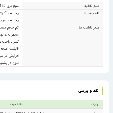
منبع تغذیه
منبع برق 120 وات با فرکانس بین 50 تا 60 هرتز برای سرور
اقلام همراه
یک عدد آداپتو
یک عدد سیم ا
سایر قابلیت ها
کم حجم بسیا
مجهز به 2 پورت شبکه سیمی پرسرعتWAN 1000 Mbps و ۱ پورت iLO
کنترل راحت و ا
قابلیت اضافه کردن Expansion جانبی مانند Storage 
افزایش در سرعت و عملکرد
تنوع در پشتیبانی ا
نقد و بررسی
ردیف
نقاط قوت