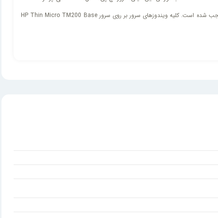
SATA و SSD M.2 NVMe و حافظه های HDD از هر دو نوع LFF و SAS است. استحکام و دوام کاری فوق‌العاده این مینی سرور اچ پی کارکرد 24ساعتِ در 7‌روز هفته آن را موجب شده‌ است. کلیه ویندوزهای سرور بر روی سرور HP Thin Micro TM200 Base
لازم به ذکر است اندازه فوق‌العاده کوچک سرور اچ پی TM200 سبب شده تا کسانی که به دلیل نداشتن فضای رک یا اتاق سرور دارای مشکلاتی می‌باشند و یا از سروصدای زیاد سرورها ناراضی هستند، می توانند این مینی سرور HP را انتخاب نموده و جایگزین