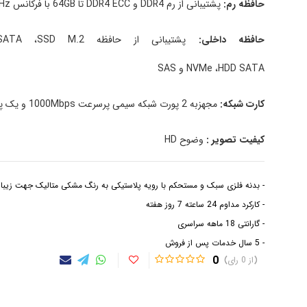
حافظه رم:
پشتیبانی از رم DDR4 و DDR4 ECC تا 64GB با فرکانس 2400MHz
حافظه داخلی:
پشتیبانی از حافظه
M.2
،SSD
SATA
SATA و SAS
HDD
NVMe ،
کارت شبکه:
مجهزبه 2 پورت شبکه سیمی پرسرعت 1000Mbps و یک پورت ILO
کیفیت
تصویر
:
وضوح HD
- بدنه فلزی سبک و مستحکم با رویه پلاستیکی به رنگ مشکی متالیک جهت زیبای
- کارکرد مداوم 24 ساعته 7 روز هفته
- گارانتی 18 ماهه سراسری
- 5 سال خدمات پس از فروش
0
0