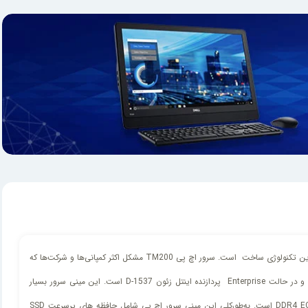
یکی از شگفت‌آورترین محصولات کمپانی اچ پی سرور HP Thin Micro TM200 Base است. این مینی سرور با وجود اندازه بسیار کوچک، دارای قدرت بالای پردازش و جدیدترین تکنولوژی ساخت است. سرور اچ پی TM200 مشکل اکثر کمپانی‌ها و شرکت‌ها که
کمبود فضا می باشد را حل کرده است. سرور HP TM200 بدون نیاز به فضای رک قابل راه‌اندازی است. پردازشگر در سرور HP TM200 در حالت Base اینتل زئون D-1518 و در حالت Enterprise پردازنده اینتل زئون D-1537 است. این مینی‌ سرور بسیار
انعطاف پذیر و قدرتمند است که با داشتن دو اسلات رم، تا حافظه 64 گیگابایت را پشتیبانی می‌کند. قابل‌ذکر است اسلات رم قابل پشتیبانی در این مینی سرور DDR4 و DDR4 ECC است. به‌طورکلی این مینی سرور اچ پی شامل حافظه های پرسرعت SSD