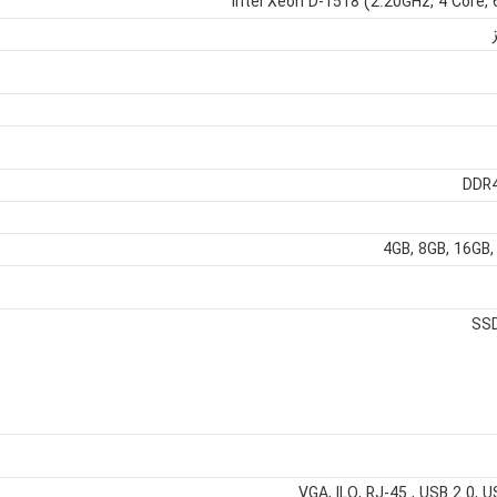
DDR
4GB
,
8GB
,
16GB
SS
VGA
,
ILO
,
RJ-45
,
USB 2.0
,
U