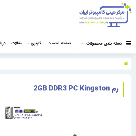
صفحه نخست
کاربری
مقالات
دربا
دسته بندی محصولات
رم 2GB DDR3 PC Kingston