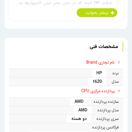
شرکت HP است که در میان سایر مینی کامپیوترها به
جادوی­‌تکنولوژی معروف گردیده‌ است. تین کلاینت HP
t620 Dual Core دارای پردازشگر 2 هسته‌ای پرسرعت
مدل AMD Dual-Core GX-217GA 64-bit SOC با 1.5­
مشخصات فنی
گیگاهرتز فرکانس و 2 مگابایت کش (حافظه نهان) است.
نام تجاری Brand
شرکت HP به‌­عنوان پیش‌فرض برای این مینی‌کامپیوتر یک
برند
HP
هارد پرسرعت M.2 SSD 128 گیگابایتی و 8 گیگ
مدل
t620
پردازنده مرکزی CPU
‌رم DDR3 قرارداده‌است. البته این مینی کامپیوتر قابلیت
سازنده پردازنده
AMD
پشتیبانی از 2­ اسلات‌رم و در ­نتیجه پشتیبانی از 16­ گیگ
مدل پردازنده
AMD
حافظه رم را دارد. استحکام و دوام‌­کاری فوق­‌العاده این
سری پردازنده
دو هسته
فرکانس پردازنده
مینی کامپیوتر بدون فن، کارکرد 24­ ساعته در 7­ روز هفته