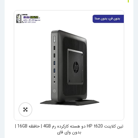
تین کلاینت HP t620 دو هسته کارکرده رم 4GB | حافظه 16GB |
بدون وای فای