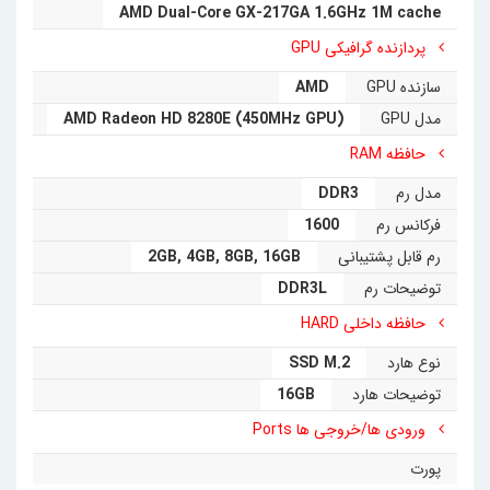
AMD Dual-Core GX-217GA 1.6GHz 1M cache
آن را موجب شده‌ ­است. همچنین شرکت‌ HP روی
تین
پردازنده گرافیکی GPU
کلاینت HP t620 Dual Core
یک ویندوز اورجینال
سازنده GPU
AMD
مدل GPU
(AMD Radeon HD 8280E (450MHz GPU
حرفه‌ای نصب کرده­‌ است. هرچند کاربران می‌­توانند سایر
حافظه RAM
ویندوزهای دلخواه خود را روی این تین کلاینت شخصا و
مدل رم
DDR3
به‌­راحتی نصب و استفاده نمایند. وجود قفل هارد پیشرفته
فرکانس رم
1600
رم قابل پشتیبانی
16GB
,
8GB
,
4GB
,
2GB
روی ویندوزهای اورجینال تین کلاینت HP t620 امکان
توضیحات رم
DDR3L
ویروسی ­‌شدن آن را به‌طور کلی از بین می‌برد. همچنین به
حافظه داخلی HARD
دلیل داشتن ویندوزهای اورجینال امکان هنگ و قفل
نوع هارد
SSD M.2
توضیحات هارد
16GB
سیستم نیز دیگر وجود نخواهد‌ داشت.
ورودی ها/خروجی ها Ports
تین کلاینت HP t620 Dual Core می­‌تواند پشتیبانی
پورت