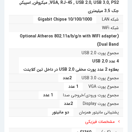
PS2
,
USB 3.0
,
USB 2.0
,
RJ-45
,
VGA
,
میکروفن
,
اسپیکر
,
وسیعی از ارتباطات شبکه مانند سیمی­ 1000، بی­‌سیم
جک 3.5 میلیمتری
سرعت ­300 و حتی فیبر‌­نوری داشته‌ باشد. شما می‌توانید
شبکه LAN
10/100/1000 Gigabit Chipse
شبکه WiFi
این مینی کامپیوتر را به‌­صورت عمودی و یا افقی توسط پایه
(Optional Atheros 802.11a/b/g/n with WIFI adapter
روی میز قرار‌ ­دهید. همچنین با تهیه پایه‌­ای جداگانه، می‌­
(Dual Band
مجموع پورت USB 2.0
توانید آن­‌را در پشت مانیتور خود نیز نصب نمایید.
4 عدد USB 2.0
بعلاوه 2 عدد پورت مخفی USB 2.0 در داخل تین کلاینت
بدنه‌­ی این مینی­ کامپیوتر فلزی با روکشی از جنس
مجموع پورت USB 3.0
2عدد
پلاستیک فشرده متالیک است که جهت زیبایی بیشتر و
مجموع پورت VGA
1 عدد
تبادل حرارتی بهتر تولید شده‌ ­است. در داخل این
مینی
مجموع پورت ورودی/خروجی صدا
1 عدد
مجموع پورت Display
2عدد
کامپیوتر
دو پورت USB 0.2 به­‌صورت مخفیانه قرار داده
پشتیبانی مانیتور همزمان
دو مانیتور
شده تا برای کاربرانی که نیاز به امنیت بالاتری دارند
مشخصات فیزیکی
کاربردی­‌تر باشد. علاوه بر آن نیز دارای 4­ پورت ­USB 0.2