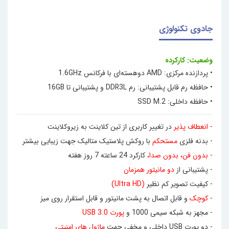
جادوی تکنولوژی
وضعیت: کارکرده
• پردازند
ه مرکزی: AMD دوهسته‌ای با فرکانس 1.6GHz
• حافظه رم قابل پشتیبانی: رم DDR3L و پشتیبانی تا 16GB
• حافظه داخل
ی:
SSD M.2
- ا
نعطاف پذیر
در تغییر کاربری از تین کلاینت به
زیروکلاینت
- بدنه فلزی
مستحکم
با روکش پلاستیک متالیک جهت زیبایی بیشتر
- بدون فن، بدون صدا،
کارکرد 24 ساعته 7 روز هفته
- پشتیبانی از
دو مانیتور همزمان
- کیفیت تصویر کم نظیر
(Ultra HD)
- کوچک
و قابل اتصال به پشت مانیتور و قابل استقرار روی میز
- مجهز به شبکه سیمی 1000 و
پورت 0.USB 3
- دو پورت USB داخلی و م
خفی جهت
ماژول های امنیتی