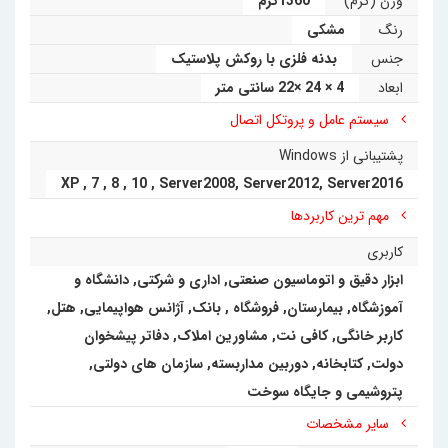
وزن (گرم)
1360گرم
رنگ
مشکی
دیگر و 2 پورت USB 0.3 است. توسط این تین کلاینت با
جنس
بدنه فلزی با روکش پلاستیک
پشتیبانی از 3 مانیتور همزمان با کیفیت تصویر Ultra Full
ابعاد
4 × 24 ×22 سانتی متر
سیستم عامل و پروتکل اتصال
HD­ می‌توان تصویری لذت بخش را تجربه نمود. مصرف
پشتیبانی از Windows
برق تین کلاینت HP t620 Dual Core بسیار پایین و در
XP
,
7
,
8
,
10
,
Server2008
,
Server2012
,
Server2016
حدود 65­‌ وات است.این مینی کامپیوتر همراه با ماوس و
مهم ترین کاربردها
کیبورد اورجینال HP ارائه می‌شود.
کاربری
ابزار دقیق و اتوماسیون صنعتی
,
اداری و شرکتی
,
دانشگاه و
آموزشگاه
,
بیمارستان
,
فروشگاه
,
بانک
,
آژانس هواپیمایی
,
هتل
,
کاربر خانگی
,
کافی نت, مشاورین املاک, دفاتر پیشخوان
دولت, کتابخانه
,
دوربین مداربسته
,
سازمان های دولتی
,
پتروشیمی و جایگاه سوخت
سایر مشخصات