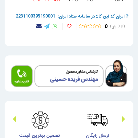
❔ ایران کد این کالا در سامانه ستاد ایران: 2231100395190001
0
0
ش
ارسال رایگان
تضمین بهترین قیمت
گا