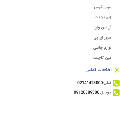
مینی کیس
زیروکلاینت
آل این وان
سرور اچ پی
لوازم جانبی
تین کلاینت
اطلاعات تماس
تلفن:
02141425000
موبایل:
09120389500