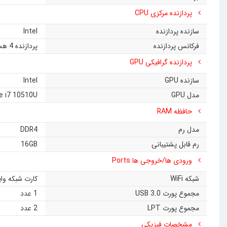
پردازنده مرکزی CPU
سازنده پردازنده
Intel
فرکانس پردازنده
پردازنده 4 هسته‌ای نسل 10
پردازنده گرافیکی GPU
سازنده GPU
Intel
مدل GPU
re i7 10510U
حافظه RAM
مدل رم
DDR4
رم قابل پشتیبانی
16GB
ورودی ها/خروجی ها Ports
شبکه WiFi
کارت شبکه وایرلس سری ax با سرعت 1150 h 5.1
مجموع پورت USB 3.0
1 عدد
مجموع پورت LPT
2 عدد
مشخصات فیزیکی