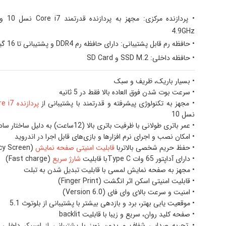
• پردازنده مرکزی:
مجهز به پرد
4.9GHz
• حافظه رم قابل پشتیبانی: دارای حافظه رم DDR4 و پشتیبانی تا 16 گیگابایت
• حافظه داخلی: SSD M.2 و SD Card
• بسیار باریک، ظریف و سبک
• سرعت بوت شدن فوق العاده بالا فقط در 5 ثانیه
• مجهز به تکنولوژی پیشرفته و قدرتمند با پشتیبانی از
پردازنده intel core i7
نسل 10
• عمر باتری طولانی با ظرفیت باتری بالا (12ساعت) به دلیل ساختار ساده
• امکان نصب و اجرای نرم افزارها و بازی‌های قابل اجرا در اندروید
• حفظ حریم شخصی بالاتربا
قابلیت امنیتی صفحه نمایش
(Privacy Screen)
• دارای آداپتور 65 وات Type Cبا قابلیت
شارژ سریع
(Fast charge)
• مجهز به صفحه نمایش لمسی با قابلیت تبدیل شدن به تبلت
• قابلیت امنیتی اسکن اثر انگشت (Finger Print)
• امنیت و سرعت بالای وای فای (Version 6.0)
• موقعیت یابی بهتر، برد و بازدهی بیشتر با پشتیبانی از بلوتوث 5.1
• صفحه کلید روان، سریع و زیبا با قابلیت backlit