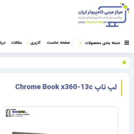
صفحه نخست
کاربری
مقالات
دربا
دسته بندی محصولات
لپ تاپ Chrome Book x360-13c