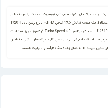
د. یکی از محصولات این شرکت،
لپ‌تاپ کروم‌بوک
است که با سیستم‌عامل
اچ‌پی دارای طراحی باریک و ظریف با وزن 1.36 کیلوگرم است که جابجایی آن را آسان می‌سازد. این دستگاه از یک صفحه نمایش 13.5 اینچی Full HD با رزولوشن 1080×1920
پیکسل بهره‌مند است و دارای بدنه‌ای مقاوم و صفحه لمسی می‌باشد. از نظر مشخصات فنی، این لپ‌تاپ به پردازنده قدرتمند Intel Core i7 نسل 10 مدل U10510 با حداکثر فرکانس Turbo Speed 4.9 گیگاهرتز مجهز شده است
ل دارد. این لپ‌تاپ مناسب برای مرور وب، استفاده آموزشی، ارسال ایمیل، کار با برنامه‌های آنلاین و تماشای
ران تبدیل می‌کند که به دنبال یک دستگاه کارآمد و باکیفیت هستند.