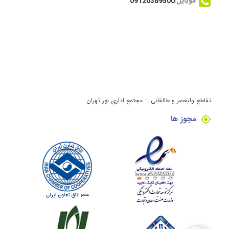
موبایل:
09120389500
تقاطع ولیعصر و طالقانی – مجتمع اداری نور تهران
مجوز ها