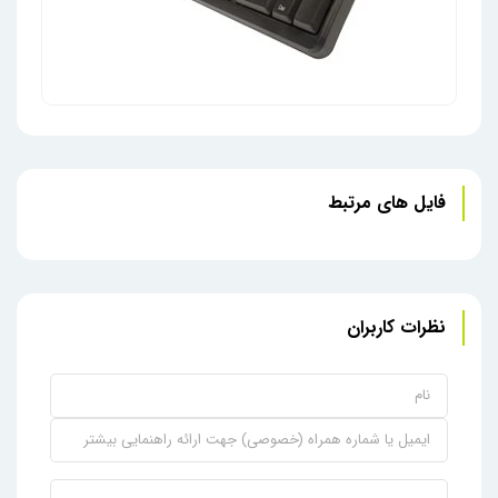
فایل های مرتبط
صفحه کلید سیمی ULTRONIX مدل KB-10
ماوس بر
نظرات کاربران