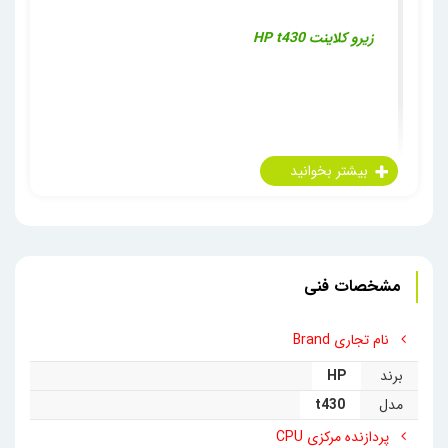
زیرو کلاینت
HP t430
زیروکلاینت HP t430 کوچک و زیبا دارای پردازشگر دوهسته ای
ولی قدرتمند
Intel Celeron N4000
است. سرعت بالا در عملکرد
با پشتیبانی از حافظه جدید
DDR4
از خصوصیات بارز این
زیرو
مشخصات فنی
کلاینت
می‌باشد. از این
مینی کامپیوتر
زیبای پر کاربرد می توان دو
نام تجاری Brand
تصویر همزمان با کیفیت
Ultra HD
(
4K
) از طریق پورت های
برند
HP
مدل
t430
HDMI
و
Display Port
یا از طریق پورت USB تایپ
C
به
Display
پردازنده مرکزی CPU