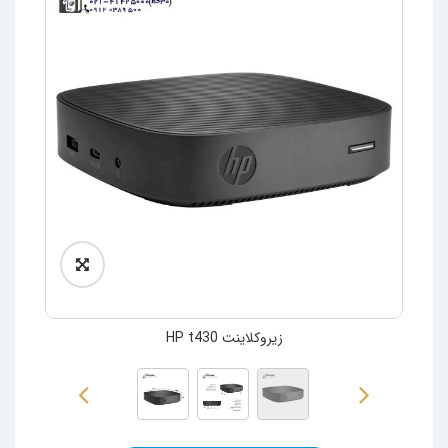
زیروکلاینت HP t430