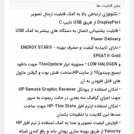
سایر قابلیت ها
• تکنولوژی ارتباطی بالا به کمک قابلیت ارسال تصویر
DisplayPort از طریق USB تایپ C
• قابلیت پشتیبانی اتصال به دستگاه های بیشتر به کمک USB
Power Delivery
• دارای تاییدیه کیفیت و مصرف بهینه ENERGY STAR® -
EPEAT® Gold
و LOW HALOGEN • مجهزبه ابزار ThinUpdate جهت دانلود
ایمیج ویندوز10 از سایتHP،ساخت فلش بوت و گرفتن ماژول
های قابل افزودن به آن
• امکان استفاده از پروتکل HP Remote Graphic Receiver
جهت اجرای گرافیک سه بعدی در حالت ریموت به سرور
• امکان استفاده ازنرم افزار HP-Thin State جهت ساخت
صدها تین کلاینت با تنظیمات یکسان
• افزایش کیفیت تصویر و صدا به کمک استفاده از نرم افزار HP
Velocity از طریق بهینه سازی پهنای باند و رفع کندی شبکه