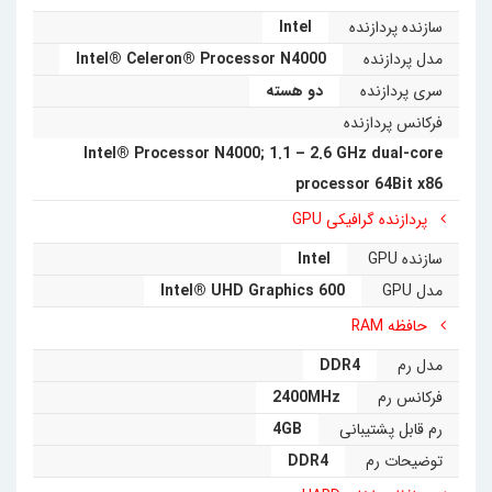
Port
گرفت. وجود 3 عدد پورت USB با تکنولوژی نسل 3.1 و یک
سازنده پردازنده
Intel
عدد پورت USB تایپ
C
نسل 3.1 عملکرد بالای ارتباطی را برای
مدل پردازنده
Intel® Celeron® Processor N4000
سری پردازنده
دو هسته
تین کلاینت HP t430 فراهم می کند.
فرکانس پردازنده
زیروکلاینت
HP t430
با 2 گیگا بایت رم و 16 گیگابایت حافظه
Intel® Processor N4000; 1.1 – 2.6 GHz dual-core
processor 64Bit x86
ذخیره سازی فلش ایده ال جهت شبکه‌های کامپیوتری به عنوان
پردازنده گرافیکی GPU
زیروکلاینت ارائه گردیده است. طراحی زیبا و کوچک در عین قدرت
سازنده GPU
Intel
و سرعت بالا زیروکلاینت
HP t430
هر کاربری را مجذوب خود
مدل GPU
Intel® UHD Graphics 600
حافظه RAM
خواهد کرد.
مدل رم
DDR4
فرکانس رم
2400MHz
رم قابل پشتیبانی
4GB
توضیحات رم
DDR4