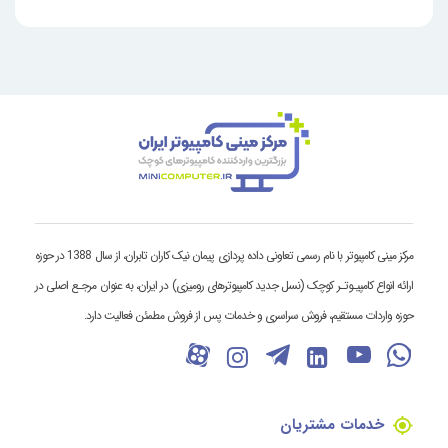
مرکز مینی کامپیوتر با نام رسمی تعاونی داده پردازی پیمان نیک کاران تابران، از سال 1388 در حوزه
ارائه انواع کامپیـوتـر کوچک (نسل جدید کامپیوترهای رومیزی) در ایران، به عنوان مرجـع اصلی در
حوزه واردات مستقیم، فروش سراسری و خدمات پس از فروش مطمئن فعالیت دارد.
خدمات مشتریان