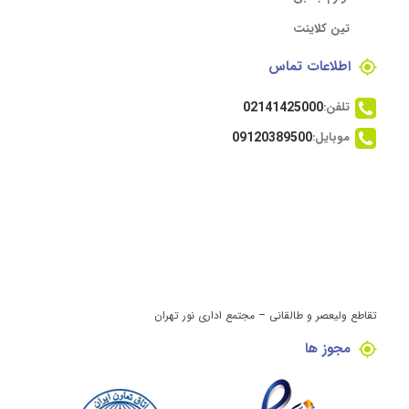
تین کلاینت
اطلاعات تماس
تلفن:
02141425000
موبایل:
09120389500
تقاطع ولیعصر و طالقانی – مجتمع اداری نور تهران
مجوز ها