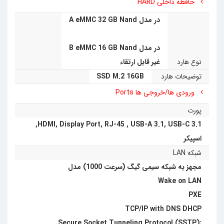
حافظه داخلی HARD
در مدل A eMMC 32 GB Nand
در مدل B eMMC 16 GB Nand
نوع هارد
غیر قابل ارتقاء
توضیحات هارد
SSD M.2 16GB
ورودی ها/خروجی ها Ports
پورت
,
HDMI
,
Display Port
,
RJ-45
,
USB-A 3.1
,
USB-C 3.1
اسپیکر
شبکه LAN
مجهز به شبکه سیمی گیگ (سرعت 1000) مدل
Wake on LAN
PXE
TCP/IP with DNS DHCP
Secure Socket Tunneling Protocol (SSTP);