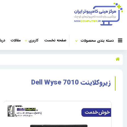
صفحه نخست
کاربری
مقالات
دربا
دسته بندی محصولات
زیروکلاینت Dell Wyse 7010