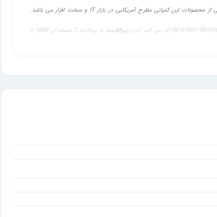
 محصولات این کمپانی مطرح آمریکایی در بازار IT و سخت افزار می باشد.
زیروکلاینت
به پردازنده 2 هسته ای AMD با
زیروکلاینت
(65 وات) با این مشخصات سخت افزاری حاکی از کار دقیق و حرفه ای کمپانی Dell می باشد که