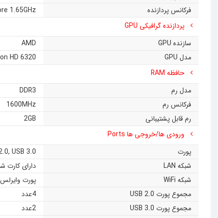
فرکانس پردازنده
ore 1.65GHz
پردازنده گرافیکی GPU
سازنده GPU
AMD
مدل GPU
on HD 6320
حافظه RAM
مدل رم
DDR3
فرکانس رم
1600MHz
رم قابل پشتیبانی
2GB
ورودی ها/خروجی ها Ports
پورت
USB 3.0
,
2.0
شبکه LAN
دارای کارت شبکه س
شبکه WiFi
پورت وایرلس دو کاناله N سرعت
مجموع پورت USB 2.0
4عدد
مجموع پورت USB 3.0
2عدد