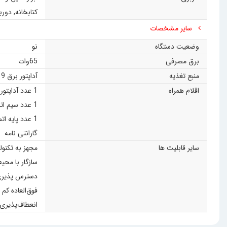
کتابخانه
,
دورب
سایر مشخصات
وضعیت دستگاه
نو
برق مصرفی
65وات
منبع تغذیه
آداپتور برق 19 ولت 3.4 آمپر
اقلام همراه
1 عدد آداپتور برق
1 عدد سیم اتصال به پریز
1 عدد پایه اتصال به پشت مانیتور (انتخابی)
گارانتی نامه
سایر قابلیت ها
مجهز به تکنو
سازگار با مح
دسترس پذیری با
فوق‌العاده کم مصرف با حداک
انعطاف‌پذیری در