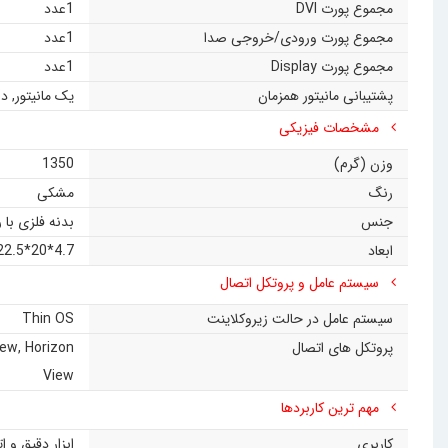
مجموع پورت DVI
1عدد
مجموع پورت ورودی/خروجی صدا
1عدد
مجموع پورت Display
1عدد
پشتیبانی مانیتور همزمان
یک مانیتور
,
دو
مشخصات فیزیکی
وزن (گرم)
1350
رنگ
مشکی
جنس
بدنه فلزی با
ابعاد
4.7*20*22.5 سانتی‌متر
سیستم عامل و پروتکل اتصال
سیستم عامل در حالت زیروکلاینت
Thin OS
پروتکل های اتصال
Horizon
,
iew
View
مهم ترین کاربردها
کاربری
ابزار دقیق و 