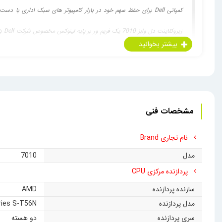
کمپانی Dell برای حفظ سهم خود در بازار کامپیوتر های سبک اداری با دست پر وارد شد تا جایی که چندین مدل به بازار معرفی کرد. زیروکلاینت
زیروکلاینت دل وایز 7010 یک فریم ور بر پایه لینوکس مخصوص شرکت Dell با نام Thin OS دارد که با انواع پروتکل های مجازی‌سازی دسکتاپ و اپلیکیشن (RFX/RDP/RDS,PCOIP,HDX/ICA) کار می کند. این
فرکانس 1.65 گیگاهرتز و گرافیک Onboard مدل HD 6320 مجهز شده است که کیفیت تصویر FULL HD را روی دو مانیتور همزمان ارایه می دهد که یک پکیج اداری مناسب را با کارکردی روان برای مشتریان به ارمغان می آورد. به علاوه این
مجهز به پورت شبکه 1000 می باشد که
زیروکلاینت
Dell Wyse 7010
را برا
نشات گرفته از دغدغه های محیط زیستی کمپانی شایسته Dell می‌باشد.
مشخصات فنی
نام تجاری Brand
مدل
7010
پردازنده مرکزی CPU
سازنده پردازنده
AMD
مدل پردازنده
ries S-T56N
سری پردازنده
دو هسته