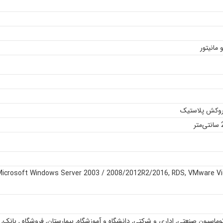
 مانیتور
 روکش پلاستیک
Microsoft Windows Server 2003 / 2008/2012R2/2016
,
RDS
,
VMware V
اتوماسیون صنعتی
,
اداری و شرکتی
,
دانشگاه و آموزشگاه
,
بیمارستان
,
فروشگاه
,
بانک
,