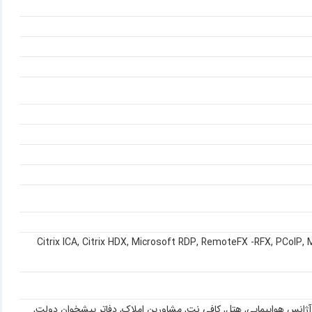
Citrix ICA
,
Citrix HDX
,
Microsoft RDP
,
RemoteFX -RFX
,
PCoIP
,
آژانس هواپیمایی
,
هتل
,
کافی نت, مشاورین املاک, دفاتر پیشخوان دولت,