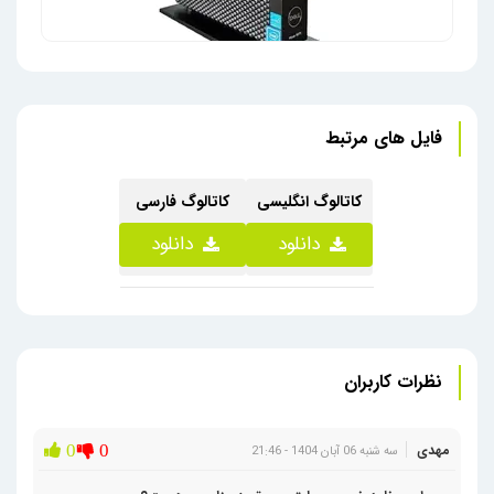
فایل های مرتبط
زیروکلاینت دل 5070j5 onboard اوپن پک
کاتالوگ انگلیسی
کاتالوگ فارسی
دانلود
دانلود
نظرات کاربران
مهدی
0
0
سه شنبه 06 آبان 1404 - 21:46