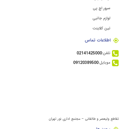
سرور اچ پی
لوازم جانبی
تین کلاینت
اطلاعات تماس
تلفن:
02141425000
موبایل:
09120389500
تقاطع ولیعصر و طالقانی – مجتمع اداری نور تهران