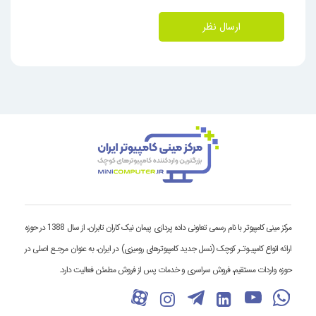
ارسال نظر
مرکز مینی کامپیوتر با نام رسمی تعاونی داده پردازی پیمان نیک کاران تابران، از سال 1388 در حوزه
ارائه انواع کامپیـوتـر کوچک (نسل جدید کامپیوترهای رومیزی) در ایران، به عنوان مرجـع اصلی در
حوزه واردات مستقیم، فروش سراسری و خدمات پس از فروش مطمئن فعالیت دارد.