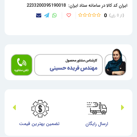
ایران کد کالا در سامانه ستاد ایران: 2233200395190018
0
0
ش
ارسال رایگان
تضمین بهترین قیمت
گا