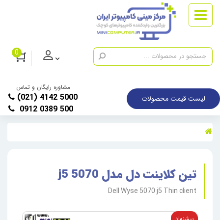
0
مشاوره رایگان و تماس
(021) 4142 5000
لیست قیمت محصولات
0912 0389 500
تین کلاینت دل مدل 5070 j5
Dell Wyse 5070 j5 Thin client
پیشنهاد