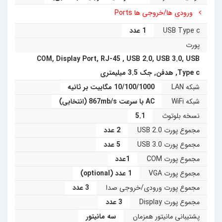
ورودی ها/خروجی ها Ports
• پشتیبانی از وایفای پر سرعت 1.73Gbps
USB Type c
1 عدد
• بدنه شکیل و بیسکوییتی
پورت
COM
,
Display Port
,
RJ-45
,
USB 2.0
,
USB 3.0
,
USB
Type c
,
هدفن
,
جک 3.5 میلیمتری
شبکه LAN
10/100/1000 مگابیت بر ثانیه
شبکه WiFi
AC با سرعت 867mb/s (انتخابی)
نسخه بلوتوث
5.1
مجموع پورت USB 2.0
2 عدد
مجموع پورت USB 3.0
5 عدد
مجموع پورت COM
1عدد
مجموع پورت VGA
1 عدد (optional)
مجموع پورت ورودی/خروجی صدا
3 عدد
مجموع پورت Display
3 عدد
پشتیبانی مانیتور همزمان
سه مانیتور