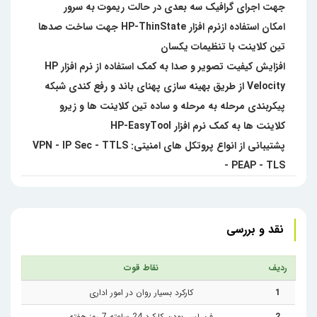
جهت اجرای گرافیک سه بعدی در حالت ریموت به سرور
امکان استفاده ازنرم افزار HP-ThinState جهت ساخت صدها
تین کلاینت با تنظیمات یکسان
افزایش کیفیت تصویر و صدا به کمک استفاده از نرم افزار HP
Velocity از طریق بهینه سازی پهنای باند و رفع کندی شبکه
پیکربندی مرحله به مرحله و ساده تین کلاینت ها و زیرو
کلاینت ها به کمک نرم افزار HP-EasyTool
پشتیبانی از انواع پروتکل های امنیتی: VPN - IP Sec - TTLS
- PEAP - TLS
نقد و بررسی
ردیف
نقاط قوت
1
کارکرد بسیار روان در امور اداری
2
فن لس بودن کارکرد 24 ساعته 7 روز هفته