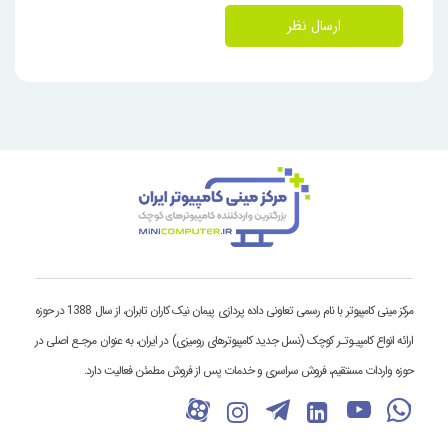
ارسال نظر
مرکز مینی کامپیوتر با نام رسمی تعاونی داده پردازی پیمان نیک کاران تابران، از سال 1388 در حوزه
ارائه انواع کامپیـوتـر کوچک (نسل جدید کامپیوترهای رومیزی) در ایران، به عنوان مرجـع اصلی در
حوزه واردات مستقیم، فروش سراسری و خدمات پس از فروش مطمئن فعالیت دارد.