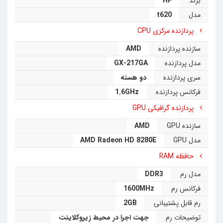
برند
HP
شرکت HP روی تین کلاینت HP t۶۲۰ Dual Core یک ویندوز
مدل
t620
اورجینال حرفه‌ای نصب کرده­ است. هرچند کاربران می‌­توانند سایر
پردازنده مرکزی CPU
ویندوز‌های دلخواه خود را روی این تین کلاینت شخصاً و به‌­راحتی
سازنده پردازنده
AMD
نصب و استفاده نمایند. وجود قفل هارد پیشرفته روی ویندوز‌های
مدل پردازنده
GX-217GA
اورجینال تین کلاینت HP t۶۲۰ امکان ویروسی ­‌شدن آن را به‌طور
سری پردازنده
دو هسته
کلی از بین می‌برد. همچنین به دلیل داشتن ویندوز‌های اورجینال
فرکانس پردازنده
1.6GHz
پردازنده گرافیکی GPU
امکان هنگ و قفل سیستم نیز دیگر وجود نخواهد داشت.
سازنده GPU
AMD
مدل GPU
AMD Radeon HD 8280E
تین کلاینت HP t۶۲۰ Dual Core می‌­‌تواند پشتیبانی وسیعی از
حافظه RAM
ارتباطات شبکه مانند سیمی­ ۱۰۰۰، بی­‌سیم سرعت ­۳۰۰ و حتی فیبر‌­
مدل رم
DDR3
نوری داشته باشد. شما می‌توانید این مینی کامپیوتر را به‌­صورت
فرکانس رم
1600MHz
عمودی و یا افقی توسط پایه روی میز قرار ­دهید. همچنین با تهیه
رم قابل پشتیبانی
2GB
توضیحات رم
جهت اجرا در محیط زیروکلاینت
پایه‌­ای جداگانه، می‌­توانید آن­‌را در پشت‌مانیتور خود نیز نصب