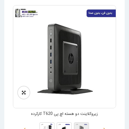
زیروکلاینت دو هسته اچ پی T620 کارکرده