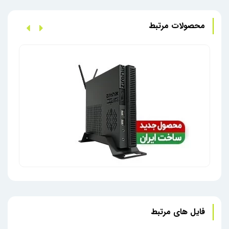
محصولات مرتبط
زیرو
زیروکلاینت ایرانی زیرانیک مدل Z5020
فایل های مرتبط