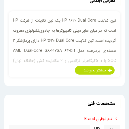
معرفی اجمالی
تین کلاینت HP t۶۲۰ Dual Core یک تین کلاینت از شرکت HP
است که در میان سایر مینی کامپیوتر‌ها به جادوی­‌تکنولوژی معروف
گردیده است. تین کلاینت HP t۶۲۰ Dual Core دارای پردازشگر ۲
هسته‌ای پرسرعت مدل AMD Dual-Core GX-۲۱۷GA ۶۴-bit
SOC با ۱. ۵­گیگاهرتز فرکانس و ۲ مگابایت کش (حافظه نهان)
است.شرکت HP به‌­عنوان پیش‌فرض برای این مینی‌کامپیوتر یک
هارد پرسرعت M. ۲ SSD ۱۲۸ گیگابایتی و ۸ گیگ رم DDR۳
قرارداده‌است. البته این مینی کامپیوتر قابلیت پشتیبانی از ۲­
اسلات‌رم و در ­نتیجه پشتیبانی از ۱۶­ گیگ حافظه رم را دارد.
مشخصات فنی
استحکام و دوام‌­کاری فوق­‌العاده این مینی کامپیوتر بدون فن،
نام تجاری Brand
کارکرد ۲۴­ ساعته در ۷­ روز هفته آن را موجب شده ­است. همچنین