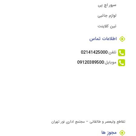
سرور اچ پی
لوازم جانبی
تین کلاینت
اطلاعات تماس
تلفن:
02141425000
موبایل:
09120389500
تقاطع ولیعصر و طالقانی – مجتمع اداری نور تهران
مجوز ها