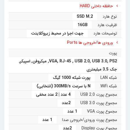
حافظه داخلی HARD
نمایید. بدنه‌­ی این مینی­ کامپیوتر فلزی با روکشی از جنس
نوع هارد
SSD M.2
پلاستیک فشرده متالیک است که جهت زیبایی بیشتر و تبادل
ظرفیت هارد
16GB
حرارتی بهتر تولید شده ­است. در داخل این مینی کامپیوتر دو پورت
توضیحات هارد
جهت اجرا در محیط زیروکلاینت
USB ۰. ۲ به­‌صورت مخفیانه قرار داده شده تا برای کاربرانی که نیاز
ورودی ها/خروجی ها Ports
به امنیت بالاتری دارند کاربردی­‌تر باشد. علاوه بر آن نیز دارای ۴­
پورت
پورت ­USB ۰. ۲ دیگر و ۲ پورت USB ۰. ۳ است. توسط این تین
PS2
,
USB 3.0
,
USB 2.0
,
RJ-45
,
VGA
,
میکروفن
,
اسپیکر
,
کلاینت با پشتیبانی از ۳‌مانیتور همزمان با کیفیت تصویر Ultra
جک 3.5 میلیمتری
شبکه LAN
پورت شبکه 1000 گیگ
Full HD­ می‌توان تصویری لذت بخش را تجربه نمود. مصرف برق
شبکه WiFi
N با سرعت 300MB/s (انتخابی)
تین کلاینت HP t۶۲۰ Dual Core بسیار پایین و در حدود ۶۵­ وات
مجموع پورت USB 2.0
4 عدد | 2 عدد مخفی
است. این مینی کامپیوتر همراه با ماوس و کیبورد اورجینال HP
مجموع پورت USB 3.0
2عدد
ارائه می‌شود.
مجموع پورت VGA
1 عدد
مجموع پورت ورودی/خروجی صدا
1 عدد
مجموع پورت Display
2عدد