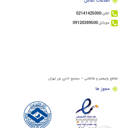
اطلاعات تماس
تلفن:
02141425000
موبایل:
09120389500
تقاطع ولیعصر و طالقانی – مجتمع اداری نور تهران
مجوز ها