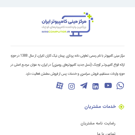
مرکز مینی کامپیوتر با نام رسمی تعاونی داده پردازی پیمان نیک کاران تابران، از سال 1388 در حوزه
ارائه انواع کامپیـوتـر کوچک (نسل جدید کامپیوترهای رومیزی) در ایران، به عنوان مرجـع اصلی در
حوزه واردات مستقیم، فروش سراسری و خدمات پس از فروش مطمئن فعالیت دارد.
خدمات مشتریان
رضایت نامه مشتریان
تماس با ما