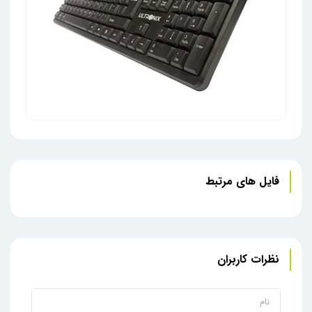
فایل های مرتبط
صفحه کلید سیمی ULTRONIX مدل KB-10
کیبو
نظرات کاربران