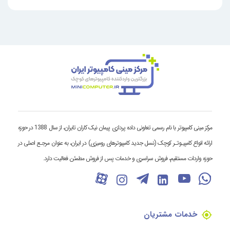
مرکز مینی کامپیوتر با نام رسمی تعاونی داده پردازی پیمان نیک کاران تابران، از سال 1388 در حوزه
ارائه انواع کامپیـوتـر کوچک (نسل جدید کامپیوترهای رومیزی) در ایران، به عنوان مرجـع اصلی در
حوزه واردات مستقیم، فروش سراسری و خدمات پس از فروش مطمئن فعالیت دارد.
خدمات مشتریان