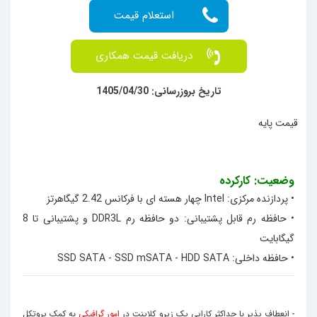
دریافت قیمت همکاری
تاریخ بروزرسانی: 1405/04/30
قیمت پایه
وضعیت: کارکرده
•
پردازنده مرکزی: Intel چهار هسته ای با فرکانس 2.42 گیگاهرتز
• حافظه رم قابل پشتیبانی: دو حافظه رم DDR3L و پشتیبانی تا 8
گیگابایت
• حافظه داخلی: SSD SATA - SSD mSATA - HDD SATA
- انعطاف پذیر با حداکثر کارایی یک زیرو کلاینت در
امور گرافیکی
به کمک پروتکل