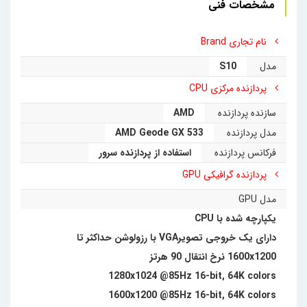
مشخصات فنی
نام تجاری Brand
مدل
S10
پردازنده مرکزی CPU
سازنده پردازنده
AMD
مدل پردازنده
AMD Geode GX 533
فرکانس پردازنده
استفاده از پردازنده سرور
پردازنده گرافیکی GPU
مدل GPU
یکپارچه شده با CPU
دارای یک خروجی تصویرVGA با رزولوشن حداکثر تا
1600x1200 نرخ انتقال 90 هرتز
1280x1024 @85Hz 16-bit, 64K colors
1600x1200 @85Hz 16-bit, 64K colors