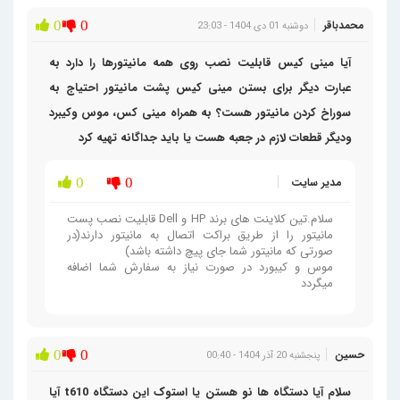
محمدباقر
0
0
دوشنبه 01 دی 1404 - 23:03
آیا مینی کیس قابلیت نصب روی همه مانیتورها را دارد به
عبارت دیگر برای بستن مینی کیس پشت مانیتور احتیاج به
سوراخ کردن مانیتور هست؟ به همراه مینی کس، موس وکیبرد
ودیگر قطعات لازم در جعبه هست یا باید جداگانه تهیه کرد
مدیر سایت
0
0
سلام.تین کلاینت های برند HP و Dell قابلیت نصب پست
مانیتور را از طریق براکت اتصال به مانیتور دارند(در
صورتی که مانیتور شما جای پیچ داشته باشد)
موس و کیبورد در صورت نیاز به سفارش شما اضافه
میگردد
حسین
0
0
پنجشنبه 20 آذر 1404 - 00:40
سلام آیا دستگاه ها نو هستن یا استوک این دستگاه t610 آیا