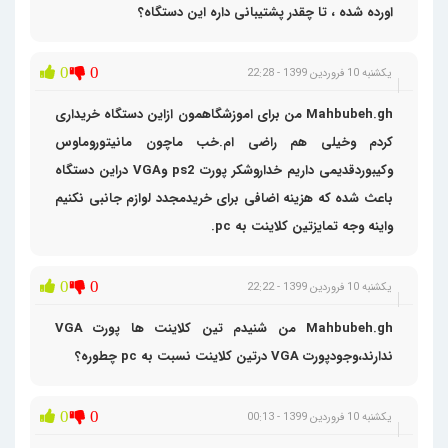
اورده شده ، تا چقدر پشتیبانی داره این دستگاه؟
0
0
یکشنبه 10 فروردین 1399 - 22:28
Mahbubeh.gh من برای اموزشگاهمون ازاین دستگاه خریداری
کردم وخیلی هم راضی ام.خب ماچون مانیتوروماوس
وکیبوردقدیمی داریم خداروشکر پورت ps2 وVGA دراین دستگاه
باعث شده که هزینه اضافی برای خریدمجدد لوازم جانبی نکنیم
واینه وجه تمایزتین کلاینت به pc.
0
0
یکشنبه 10 فروردین 1399 - 22:22
Mahbubeh.gh من شنیدم تین کلاینت ها پورت VGA
ندارند،وجودپورت VGA درتین کلاینت نسبت به pc چطوره؟
0
0
یکشنبه 10 فروردین 1399 - 00:13