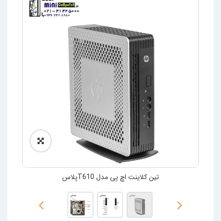
تین کلاینت اچ پی مدل T610پلاس