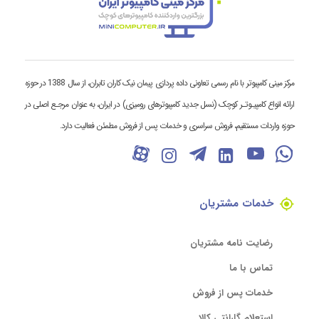
مرکز مینی کامپیوتر با نام رسمی تعاونی داده پردازی پیمان نیک کاران تابران، از سال 1388 در حوزه
ارائه انواع کامپیـوتـر کوچک (نسل جدید کامپیوترهای رومیزی) در ایران، به عنوان مرجـع اصلی در
حوزه واردات مستقیم، فروش سراسری و خدمات پس از فروش مطمئن فعالیت دارد.
خدمات مشتریان
رضایت نامه مشتریان
تماس با ما
خدمات پس از فروش
استعلام گارانتی کالا