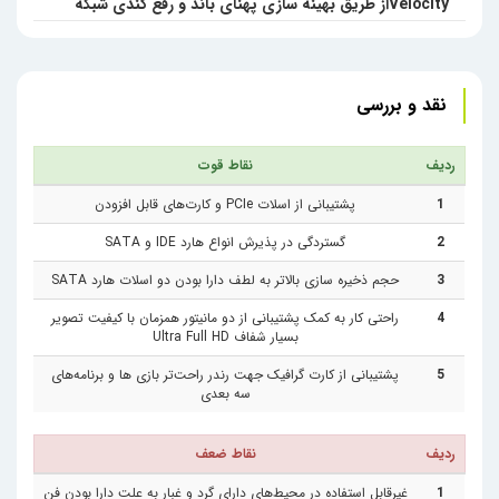
Velocityاز طریق بهینه سازی پهنای باند و رفع کندی شبکه
نقد و بررسی
ردیف
نقاط قوت
1
پشتیبانی از اسلات PCIe و کارت‌های قابل افزودن
2
گستردگی در پذیرش انواع هارد IDE و SATA
3
حجم ذخیره سازی بالاتر به لطف دارا بودن دو اسلات هارد SATA
4
راحتی کار به کمک پشتیبانی از دو مانیتور همزمان با کیفیت تصویر
بسیار شفاف Ultra Full HD
5
پشتیبانی از کارت گرافیک جهت رندر راحت‌تر بازی ها و برنامه‌های
سه بعدی
ردیف
نقاط ضعف
1
غیرقابل استفاده در محیط‌های دارای گرد و غبار به علت دارا بودن فن