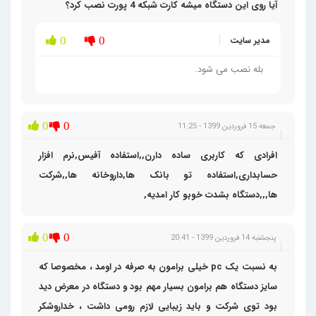
آیا روی این دستگاه میشه کارت شبکه 4 پورت نصب کرد؟
مدیر سایت
0
0
بله نصب می شود.
0
0
جمعه 15 فروردین 1399 - 11:25
افرادی که کاربری ساده دارن,,استفاده آفیس,نرم افزار
حسابداری,استفاده تو بانک ها,داروخانه ها,,شرکت
ها,,,دستگاه بشدت خوبو کار امدیه,
0
0
پنجشنبه 14 فروردین 1399 - 20:41
به نسبت یک pc خیلی برامون به صرفه در اومد ، مخصوصا که
سایز دستگاه هم برامون بسیار مهم بود و دستگاه در معرض دید
بود توی شرکت و باید زیبایی لازم رومی داشت ، خداروشکر