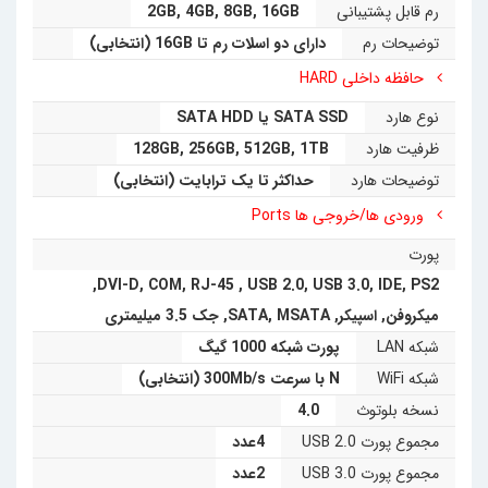
رم قابل پشتیبانی
16GB
,
8GB
,
4GB
,
2GB
کلاینت HP t۶۱۰ Plus بسیار پایین و در حدود ۸۵ وات است که
توضیحات رم
دارای دو اسلات رم تا 16GB (انتخابی)
درنتیجه‌ی آن گواهی تأییدیه کیفیت و مصرف بهینه EPEAT®
حافظه داخلی HARD
Gold و ENERGY STAR® و همچنین LOW HALOGEN را
نوع هارد
SATA SSD یا SATA HDD
دریافت کرده است. کاربری تین کلاینت HP t۶۱۰ Plus بسیار
ظرفیت هارد
1TB
,
512GB
,
256GB
,
128GB
گسترده و برای تمامی کاربری‌ها از جمله امور اداری و حتی
توضیحات هارد
حداکثر تا یک ترابایت (انتخابی)
امور‌گرافیکی و انجام کار‌های طراحی تنظیم شده است. کلیه
ورودی ها/خروجی ها Ports
ویندوز‌های ۶۴ بیتی و ۳۲ بیتی بر روی این تین کلاینت قابل
پورت
نصب هستند.
,
DVI-D
,
COM
,
RJ-45
,
USB 2.0
,
USB 3.0
,
IDE
,
PS2
میکروفن
,
اسپیکر
,
MSATA
,
SATA
,
جک 3.5 میلیمتری
شبکه LAN
پورت شبکه 1000 گیگ
شبکه WiFi
N با سرعت 300Mb/s (انتخابی)
نسخه بلوتوث
4.0
مجموع پورت USB 2.0
4عدد
مجموع پورت USB 3.0
2عدد