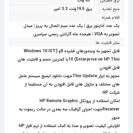
برق مصرفی
65 وات
منبع تغذیه
برق 19.5ولت 3.3 آمپر
اقلام همراه
یک عدد آداپتور برق | یک عدد سیم اتصال به پریز | مبدل
تصویر به VGA | هیجده ماه گارانتی رسمی سراسری
سایر قابلیت ها
قابل تجهیز به ویندوزهای فشرده 8و (Windows 10 IOT
Enterprise on HP Thin) 10با کمترین حجم و قابلیت های
قابل افزودن
مجهز به ابزار Thin Updateجهت دانلود ایمیج سیستم عامل
های مختلف و ماژول های قابل افزودن به آن مستقیما از
شرکت HP
امکان استفاده از پروتکل HP Remote Graphic
Receiverجهت اجرای گرافیک سه بعدی در حالت ریموت به
سرور
افزایش کیفیت تصویر و صدا به کمک استفاده از نرم افزار HP