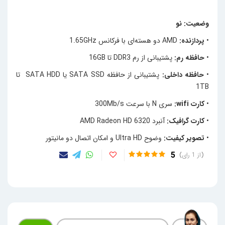
وضعیت: نو
•
پردازنده:
AMD دو هسته‌ای با فرکانس 1.65GHz
•
حافظه رم:
پشتیبانی از رم DDR3 تا 16GB
•
حافظه داخلی:
پشتیبانی از حافظه SATA SSD یا SATA HDD تا
1TB
•
کارت wifi:
سری N با سرعت 300Mb/s
•
کارت گرافیک:
آنبرد AMD Radeon HD 6320
•
تصویر کیفیت:
وضوح Ultra HD و امکان اتصال دو مانیتور
5
1