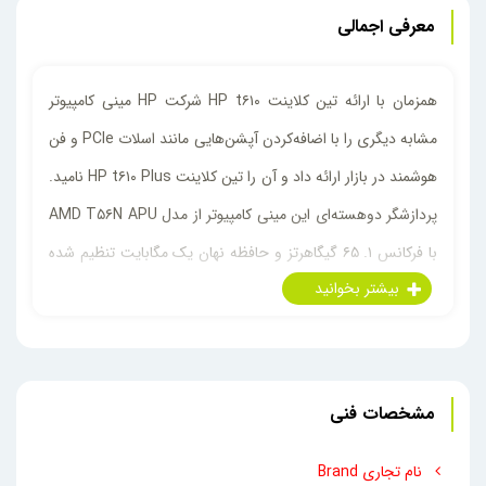
معرفی اجمالی
همزمان با ارائه تین کلاینت HP t۶۱۰ شرکت HP مینی کامپیوتر
مشابه دیگری را با اضافه‌کردن آپشن‌هایی مانند اسلات PCIe و فن
هوشمند در بازار ارائه داد و آن را تین کلاینت HP t۶۱۰ Plus نامید.
پردازشگر دوهسته‌ای این مینی کامپیوتر از مدل AMD T۵۶N APU
با فرکانس ۱. ۶۵ گیگا‌هرتز و حافظه نهان یک مگابایت تنظیم شده
است. تین کلاینت HP t۶۱۰ Plus از معدود تین کلاینت‌های قابل
انعطاف و قدرتمند است که با داشتن دو اسلات‌رم، تا حافظه
۱۶‌گیگابایت و همچنین از انواع هارد‌های IDE و SATA تا ظرفیت
۴‌گیگابایت پشتیبانی می‌کند. رم پیش فرضی که روی تین کلاینت
مشخصات فنی
HP t۶۱۰ Plus قرار گرفته‌است ۴ و هارد آن نیز ۱۶ گیگابایت است.
نام تجاری Brand
استحکام و دوام‌کاری فوق‌العاده تین کلاینت HP t۶۱۰ Plus کارکرد