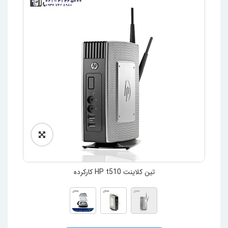
تین کلاینت HP t510 کارکرده