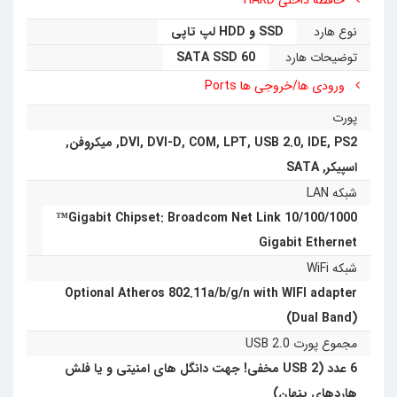
حافظه داخلی HARD
نوع هارد
SSD و HDD لپ تاپی
توضیحات هارد
SATA SSD 60
ورودی ها/خروجی ها Ports
پورت
PS2
,
IDE
,
USB 2.0
,
LPT
,
COM
,
DVI-D
,
DVI
,
میکروفن
,
اسپیکر
,
SATA
شبکه LAN
10/100/1000 Gigabit Chipset: Broadcom Net Link™
Gigabit Ethernet
شبکه WiFi
Optional Atheros 802.11a/b/g/n with WIFI adapter
(Dual Band)
مجموع پورت USB 2.0
6 عدد (2 USB مخفی! جهت دانگل های امنیتی و یا فلش
هاردهای پنهان)