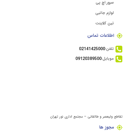
سرور اچ پی
لوازم جانبی
تین کلاینت
اطلاعات تماس
تلفن:
02141425000
موبایل:
09120389500
تقاطع ولیعصر و طالقانی – مجتمع اداری نور تهران
مجوز ها