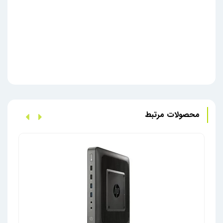
محصولات مرتبط
تین ک