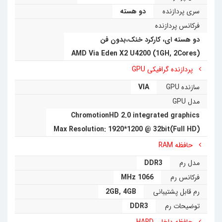
سری پردازنده
دو هسته
فرکانس پردازنده
دو هسته ای، کارکرد خنک،بدون فن
AMD Via Eden X2 U4200 (1GH, 2Cores)
پردازنده گرافیکی GPU
سازنده GPU
VIA
مدل GPU
ChromotionHD 2.0 integrated graphics
Max Resolution: 1920*1200 @ 32bit(Full HD)
حافظه RAM
مدل رم
DDR3
فرکانس رم
1066 MHz
رم قابل پشتیبانی
4GB
,
2GB
توضیحات رم
DDR3