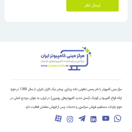
ارسال نظر
مرکز مینی کامپیوتر با نام رسمی تعاونی داده پردازی پیمان نیک کاران تابران، از سال 1388 در حوزه
ارائه انواع کامپیـوتـر کوچک (نسل جدید کامپیوترهای رومیزی) در ایران، به عنوان مرجـع اصلی در
حوزه واردات مستقیم، فروش سراسری و خدمات پس از فروش مطمئن فعالیت دارد.