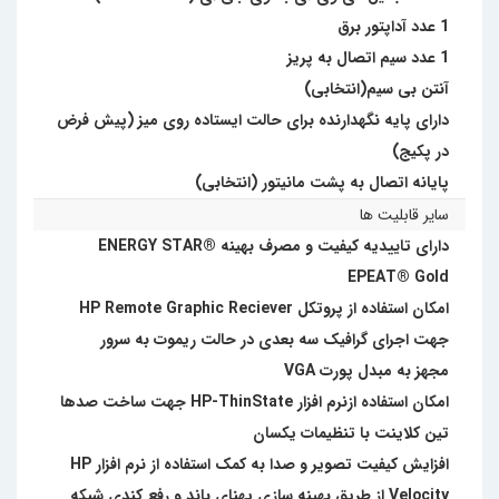
1 عدد آداپتور برق
1 عدد سیم اتصال به پریز
آنتن بی سیم(انتخابی)
دارای پایه نگهدارنده برای حالت ایستاده روی میز (پیش فرض
در پکیج)
پایانه اتصال به پشت مانیتور (انتخابی)
سایر قابلیت ها
دارای تاییدیه کیفیت و مصرف بهینه ENERGY STAR®
EPEAT® Gold
امکان استفاده از پروتکل HP Remote Graphic Reciever
جهت اجرای گرافیک سه بعدی در حالت ریموت به سرور
مجهز به مبدل پورت VGA
امکان استفاده ازنرم افزار HP-ThinState جهت ساخت صدها
تین کلاینت با تنظیمات یکسان
افزایش کیفیت تصویر و صدا به کمک استفاده از نرم افزار HP
Velocity از طریق بهینه سازی پهنای باند و رفع کندی شبکه