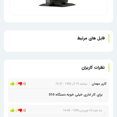
تین کلاینت HP t620 QuadCore کارکرده
فایل های مرتبط
نظرات کاربران
کاربر مهمان
0
0
دوشنبه 15 آذر 1400 - 16:31
برای کار اداری خیلی خوبه.دستگاه 510
0
0
سه شنبه 12 فروردین 1399 - 14:45