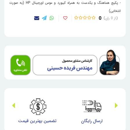
- پکیج هماهنگ و یکدست به همراه کیبورد و موس اورجینال HP (به صورت
انتخابی)
0
0
ش
ارسال رایگان
تضمین بهترین قیمت
گا