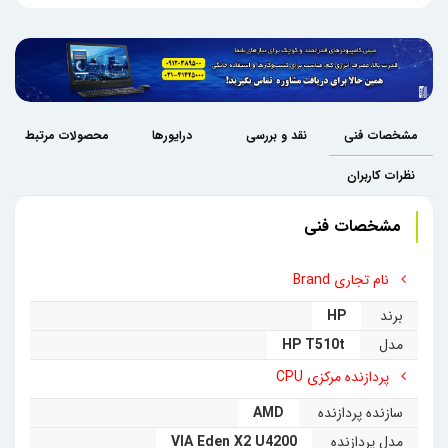
مشخصات فنی
نقد و بررسی
درایورها
محصولات مرتبط
نظرات کاربران
مشخصات فنی
نام تجاری Brand
برند
HP
مدل
HP T510t
پردازنده مرکزی CPU
سازنده پردازنده
AMD
مدل پردازنده
VIA Eden X2 U4200