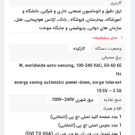
کاربری
ابزار دقیق و اتوماسیون صنعتی
,
اداری و شرکتی
,
دانشگاه و
آموزشگاه
,
بیمارستان
,
فروشگاه
,
بانک
,
آژانس هواپیمایی
,
هتل
,
سازمان های دولتی
,
پتروشیمی و جایگاه سوخت
سایر مشخصات
وضعیت دستگاه
کارکرده
برق مصرفی
65 W, worldwide auto-sensing, 100-240 VAC, 50-60
Hz
energy saving automatic power-down, surge tolerant
19.5V ~ 3.3A
منبع تغذیه
برق شهری 100V~240V
اقلام همراه
1 عدد صفحه کلید اصلی اچ پی (انتخابی)
1 عدد ماوس اصلی اچ پی (انتخابی)
1 عدد تبدیل دی وی آی به وی جی ای (DVI TO VGA)