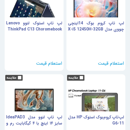
لپ تاپ کروم بوک 14اینچی
لپ تاپ استوک لنوو Lenovo
چووی مدل X-i5 12450H-32GB
ThinkPad C13 Choromebook
DDR4-512GB SSD-IPS
لپ‌تاپ کروم‌بوک استوک HP مدل
لپ تاپ لنوو مدل IdeaPAD3
11-G6
سایز ۱۴ اینچ با ۴ گیگابایت رم و
۶۴ گیگابایت SSD