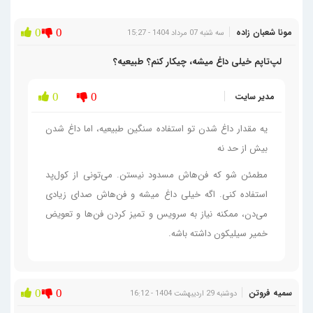
۴. لپ تاپ مهندسی و طراحی
مونا شعبان زاده
0
0
سه شنبه 07 مرداد 1404 - 15:27
(Engineering Laptop)
لپ‌تاپم خیلی داغ میشه، چیکار کنم؟ طبیعیه؟
این مدل ها برای اجرای نرم‌افزارهای تخصصی مهندسی، طراحی، و مدل‌سازی
سنگین به قدرت پردازشی و گرافیکی بالا نیاز دارند. صفحه‌نمایش با کیفیت و
مدیر سایت
0
0
دقت رنگ بالا، حافظه رم زیاد، و پورت‌های متنوع از ویژگی‌های مهم
آن‌هاست.
یه مقدار داغ شدن تو استفاده سنگین طبیعیه، اما داغ شدن
بیش از حد نه
5. لپ تاپ کاربری خانگی (Home
Laptop)
مطمئن شو که فن‌هاش مسدود نیستن. می‌تونی از کول‌پد
استفاده کنی. اگه خیلی داغ میشه و فن‌هاش صدای زیادی
این سیستم ها تعادلی بین قیمت و کارایی ارائه می‌دهند و برای انجام کارهای
می‌دن، ممکنه نیاز به سرویس و تمیز کردن فن‌ها و تعویض
روزمره در خانه مانند وب‌گردی، کار با اسناد، تماشای فیلم، و ارتباط با دیگران
خمیر سیلیکون داشته باشه.
مناسب هستند. معمولاً دارای صفحه نمایش با اندازه متوسط و امکانات کافی
برای استفاده خانگی هستند.
6. مینی لپ تاپ با لپ تاپ کوچک (Mini
سمیه فروتن
0
0
دوشنبه 29 اردیبهشت 1404 - 16:12
Laptop)