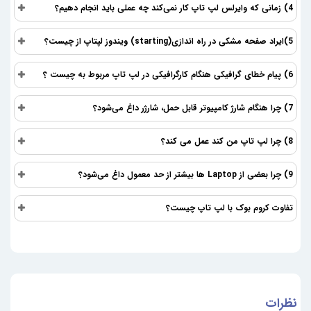
4) زمانی که وایرلس لپ تاپ کار نمی‌کند چه عملی باید انجام دهیم؟
این مدل ها دارای صفحه نمایش لمسی هستند و معمولاً قابلیت تبدیل شدن
به تبلت یا استفاده در حالت‌های مختلف (مانند tent یا استند) را دارند. برای
5)ایراد صفحه مشکی در راه اندازی(starting) ویندوز لپتاپ از چیست؟
افرادی که به دنبال تعامل مستقیم با صفحه نمایش، یادداشت‌برداری با قلم، یا
استفاده آسان در حالت تبلت هستند، بسیار مناسب‌اند.
6) پیام خطای گرافیکی هنگام کارگرافیکی در لپ تاپ مربوط به چیست ؟
۲. لپ تاپ دانشجویی (Student
7) چرا هنگام شارژ کامپیوتر قابل حمل، شارژر داغ می‌شود؟
Laptop)
8) چرا لپ تاپ من کند عمل می کند؟
این لپتاپ‌ها معمولاً سبک، با دوام، و دارای باتری با عمر طولانی هستند.
قیمت مناسب و کارایی کافی برای انجام تکالیف، تحقیق، و کارهای روزمره
9) چرا بعضی از Laptop ها بیشتر از حد معمول داغ می‌شود؟
دانشجویی از ویژگی‌های اصلی آن‌هاست. قیمت لپ تاپ دانشجویی به دلیل
پایین بودن قدرت اجزای داخلی، نسبتا ارزان و مقرون به صرفه است.
تفاوت کروم بوک با لپ تاپ چیست؟
۳. لپ تاپ گیمینگ (Gaming Laptop)
این نوع با قدرت پردازشی بالا، کارت گرافیک مجزا و قوی، حافظه رم زیاد، و
سیستم خنک‌کننده پیشرفته طراحی شده‌اند تا بتوانند بازی‌های سنگین و
گرافیکی را با کیفیت بالا اجرا کنند. معمولاً دارای طراحی خاص و نورپردازی
نظرات
جذاب هستند.