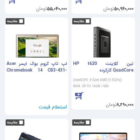
تومان
تومان
55,040,000
50,940,000
تین کلاینت HP t620
لپ تاپ کروم بوک ایسر Acer
QuadCore کارکرده
Chromebook 14 CB3-431-
C0AK نمایشگر 14 اینچی
Used|CPU: 4-Core AMD (1.5GHz)
RAM: UP TO 16GB / SSD
تومان
8,290,000