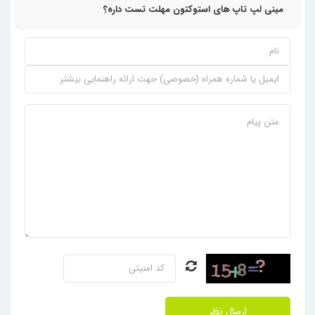
مینی لپ تاپ های استوکتون مهلت تست داره؟
مینی لپ تاپ یک نوع سیستم کوچک و سبک است که برای انجام کارهای
ساده و روزمره مانند تایپ، مرور اینترنت، پخش فیلم و استفاده از برنامه‌های
سبک طراحی شده است. این دستگاه‌ها معمولاً دارای صفحه‌نمایشی بین 10
تا 12 اینچ، وزن کم و سخت‌افزاری ساده‌تر نسبت به مدل های معمولی
هستند. به دلیل ابعاد کوچک و مصرف انرژی پایین، مینی لپ تاپ‌ها گزینه‌ای
مناسب برای افرادی هستند که نیاز به دستگاهی قابل حمل با عمر باتری خوب
دارند.
قیمت مینی لپ تاپ (laptop کوچک) معمولا مناسب و اقتصادی است و
بیشتر برای دانش‌آموزان، دانشجویان یا افرادی که در سفر هستند کاربرد
دارند. با اینکه نمی‌توان از آن‌ها برای کارهای سنگین مثل طراحی گرافیکی یا
بازی‌های پیشرفته استفاده کرد، اما برای کارهای سبک و روزمره بسیار کارآمد
و کاربردی هستند.
7. اولترابوک (Ultrabook)
اولترابوک‌ها لپتاپ‌های بسیار نازک، سبک، و با عمر باتری طولانی هستند.
ارسال نظر
آن‌ها معمولاً از پردازنده‌های کم‌مصرف و حافظه‌های SSD پرسرعت استفاده