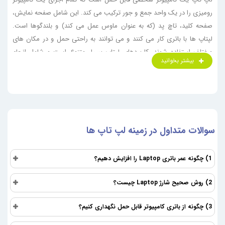
رومیزی را در یک واحد جمع و جور ترکیب می کند. این شامل صفحه نمایش،
صفحه کلید، تاچ پد (که به عنوان ماوس عمل می کند) و بلندگوها است.
لپتاپ ها با باتری کار می کنند و می توانند به راحتی حمل و در مکان های
مختلف استفاده شوند. کاربردهای لپتاپ بسیار متنوع است و شامل انجام
بیشتر بخوانید
کارهای اداری، وب گردی، تماشای فیلم، بازی کردن، ویرایش عکس و ویدیو،
برنامه نویسی و بسیاری موارد دیگر می شود. قابلیت حمل و انعطاف پذیری،
آن ها را به ابزاری ضروری برای افراد در مشاغل مختلف و برای مصارف
شخصی تبدیل کرده است. در ادامه به بررسی تخصصی تر انواع برند و
کاربردهای پیشرفته آن ها خواهیم پرداخت.
سوالات متداول در زمینه لپ تاپ ها
معرفی انواع لپ تاپ (Laptop)
این دستگاه های پیشرفته بر اساس کاربرد و ویژگی‌هایشان به دسته‌های
1) چگونه عمر باتری Laptop را افزایش دهیم؟
مختلفی تقسیم می‌شوند. در اینجا به معرفی برخی از مهم‌ترین انواع این
دستگاه های کاربردی می‌پردازیم:
2) روش صحیح شارژ Laptop چیست؟
1. لپ تاپ لمسی (Touchscreen
3) چگونه از باتری کامپیوتر قابل حمل نگهداری کنیم؟
Laptop)