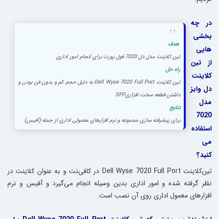
در چه
بخشی
هدف
هایی
تین کلاینت مدل دل 7020 فول پورت برای انجام امور اداری
از تین
راه حل
کلاینت
تین کلاینت Dell Wyse 7020 Full Port به دلیل حجم کم و بدون فن بودن و
دل وایز
داشتن قطعه سخت ‌افزاریSFP
مدل
نتایج
7020
برای پیشرفته سازی مجموعه و نرم افزارهای معمولی اداری از جمله (آفیس)
استفاده
می
کنید؟
تین‌کلاینت Dell Wyse 7020 Full Port در کافی‌نت و به عنوان کلاینت در
نظر گرفته شده و امور اداری بدین وسیله انجام می‌گیرد و آفیس و نرم
‌افزارهای معمول اداری روی آن نصب است.