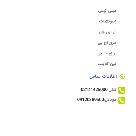
مینی کیس
زیروکلاینت
آل این وان
سرور اچ پی
لوازم جانبی
تین کلاینت
اطلاعات تماس
تلفن:
02141425000
موبایل:
09120389500