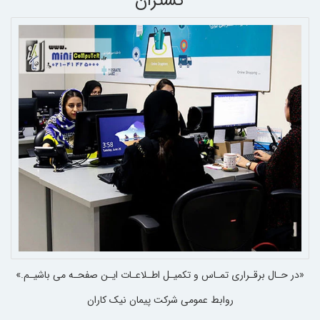
گستران
«در حـال برقـراری تمـاس و تکمیـل اطـلاعـات ایـن صفحـه می باشیـم.»
روابط عمومی شرکت پیمان نیک کاران