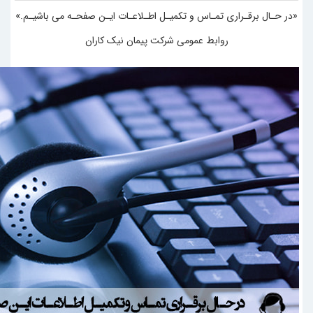
«در حـال برقـراری تمـاس و تکمیـل اطـلاعـات ایـن صفحـه می باشیـم.»
روابط عمومی شرکت پیمان نیک کاران