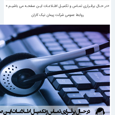
«در حـال برقـراری تمـاس و تکمیـل اطـلاعـات ایـن صفحـه می باشیـم.»
روابط عمومی شرکت پیمان نیک کاران