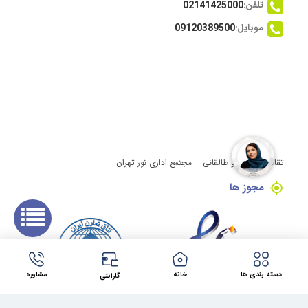
تلفن:
02141425000
موبایل:
09120389500
تقاطع ولیعصر و طالقانی – مجتمع اداری نور تهران
مجوز ها
دسته بندی ها
خانه
مشاوره
گارانتی