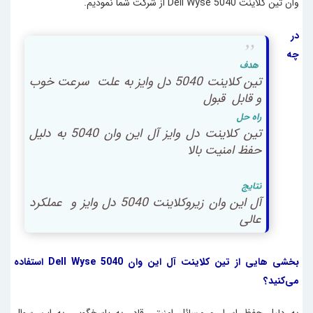
وان تین کلاینت Dell Wyse 5040 از شرکت شما نمودیم.
در
چه
هدف
تین کلاینت 5040 دل وایز به علت سرعت خوب
و قابل قبول
راه حل
تین کلاینت دل وایز آل این وان 5040 به دلیل
حفظ امنیت بالا
نتایج
آل این وان زیروکلاینت 5040 دل وایز و عملکرد
عالی
بخشی هایی از تین کلاینت آل این وان Dell Wyse 5040 استفاده
می‌کنید؟