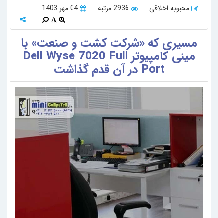
محبوبه اخلاقی
2936 مرتبه
04 مهر 1403
مسیری که «شرکت کشت و صنعت» با
مینی کامپیوتر Dell Wyse 7020 Full
Port در آن قدم گذاشت