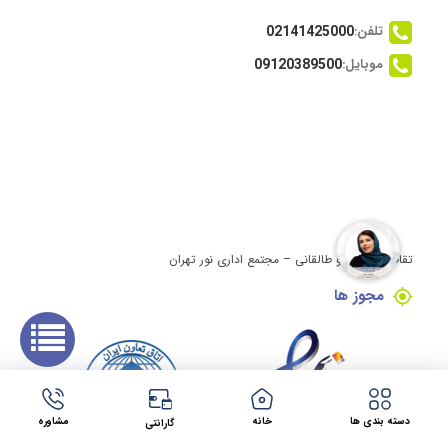
تلفن:
02141425000
موبایل:
09120389500
تقاطع ولیعصر و طالقانی – مجتمع اداری نور تهران
مجوز ها
دسته بندی ها
خانه
مشاوره
گارانتی