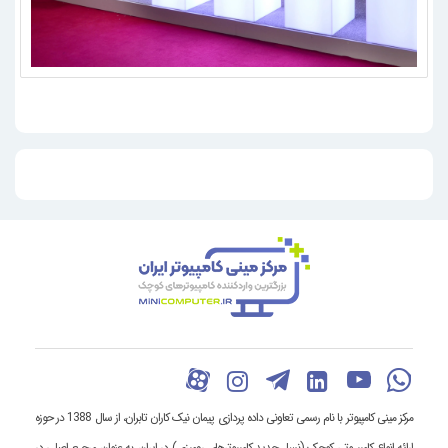
مرکز مینی کامپیوتر با نام رسمی تعاونی داده پردازی پیمان نیک کاران تابران، از سال 1388 در حوزه
ارائه انواع کامپیـوتـر کوچک (نسل جدید کامپیوترهای رومیزی) در ایران، به عنوان مرجـع اصلی در