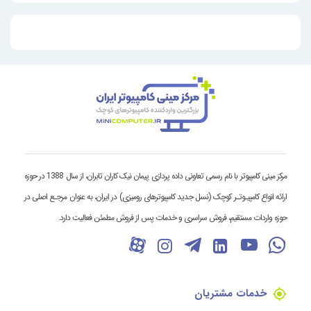
مرکز مینی کامپیوتر با نام رسمی تعاونی داده پردازی پیمان نیک کاران تابران، از سال 1388 در حوزه
ارائه انواع کامپیـوتـر کوچک (نسل جدید کامپیوترهای رومیزی) در ایران، به عنوان مرجـع اصلی در
حوزه واردات مستقیم، فروش سراسری و خدمات پس از فروش مطمئن فعالیت دارد.
خدمات مشتریان