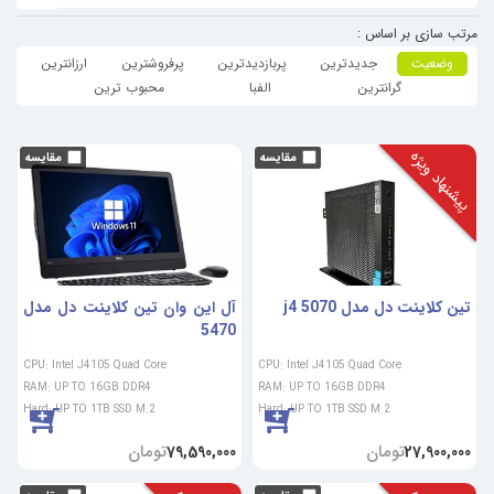
مرتب سازی بر اساس :
وضعیت
جدیدترین
پربازدیدترین
پرفروشترین
ارزانترین
گرانترین
الفبا
محبوب ترین
پیشنهاد ویژه
تین کلاینت دل مدل 5070 j4
آل این وان تین کلاینت دل مدل
5470
CPU: Intel J4105 Quad Core
CPU: Intel J4105 Quad Core
RAM: UP TO 16GB DDR4
RAM: UP TO 16GB DDR4
Hard: UP TO 1TB SSD M.2
Hard: UP TO 1TB SSD M.2
تومان
تومان
79,590,000
27,900,000