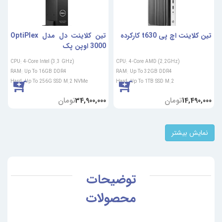
تین کلاینت اچ پی t630 کارکرده
تین کلاینت دل مدل OptiPlex
3000 اوپن پک
CPU: 4-Core Intel (3.3 GHz)
CPU: 4-Core AMD (2.2GHz)
RAM: Up To 16GB DDR4
RAM: Up To 32GB DDR4
Hard: Up To 256G SSD M.2 NVMe
Hard: Up To 1TB SSD M.2
تومان
تومان
34,900,000
14,490,000
نمایش بیشتر
توضیحات
محصولات