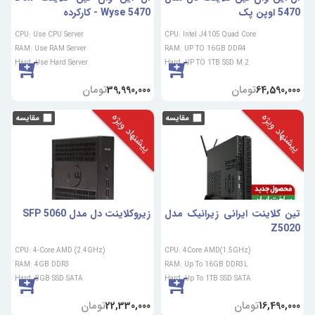
5470 اوپن پک
Wyse 5470 - کارکرده
CPU: Use CPU Server
CPU: Intel J4105 Quad Core
RAM: Use RAM Server
RAM: UP TO 16GB DDR4
Hard: Use Hard Server
Hard: UP TO 1TB SSD M.2
تومان
تومان
39,990,000
64,590,000
پیشنهاد ویژه
پیشنهاد ویژه
تین کلاینت ایرانی زیرانیک مدل
زیروکلاینت دل مدل 5060 SFP
Z5020
CPU: 4-Core AMD (2.4GHz)
CPU: 4Core AMD(1.5GHz)
RAM: 4GB DDR3
RAM: Up To 16GB DDR3L
Hard: 8GB SSD SATA
Hard: Up To 1TB SSD SATA
تومان
تومان
22,330,000
16,490,000