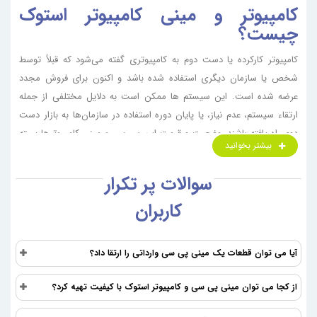
کامپیوتر و مینی کامپیوتر استوک
چیست؟
کامپیوتر کارکرده یا دست دوم به کامپیوتری گفته می‌شود که قبلاً توسط
شخص یا سازمان دیگری استفاده شده باشد و اکنون برای فروش مجدد
عرضه شده است. این سیستم ها ممکن است به دلایل مختلفی از جمله
ارتقاء سیستم، عدم نیاز، یا پایان دوره استفاده در سازمان‌ها به بازار دست
دوم راه یافته باشند. وضعیت و قیمت این پی سی و مینی کامپیوترها بسته
بیشتر بخوانید
به میزان استفاده، سن، قطعات سخت افزاری، شرایط نگهداری آن‌ها متفاوت
است. خرید کامپیوتر کوچک کارکرده می‌تواند یک گزینه مقرون‌به‌صرفه باشد،
سوالات پر تکرار
اما نیازمند دقت در بررسی وضعیت سخت‌افزاری و اطمینان از عملکرد صحیح
کاربران
آن است.
انواع کامپیوتر و مینی کامپیوتر استوک
براساس مدل
آیا می توان قطعات یک مینی پی سی وارداتی را ارتقا داد؟
کامپیوتر کار کرده در مدل‌های مختلفی از نظر اندازه، قیمت و کاربرد عرضه
از کجا می توان مینی پی سی و کامپیوتر استوک با کیفیت تهیه کرد؟
می‌شوند. این تنوع به کاربران امکان می‌دهد تا با توجه به نیازها و بودجه
خود، گزینه‌های متفاوتی را انتخاب کنند. از کامپیوترهای کوچک و قابل حمل