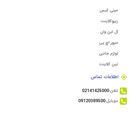
مینی کیس
زیروکلاینت
آل این وان
سرور اچ پی
لوازم جانبی
تین کلاینت
اطلاعات تماس
تلفن:
02141425000
موبایل:
09120389500