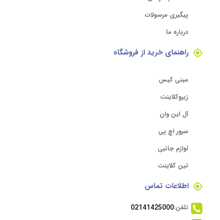
پیگیری مرسولات
درباره ما
راهنمای خرید از فروشگاه
مینی کیس
زیروکلاینت
آل این وان
سرور اچ پی
لوازم جانبی
تین کلاینت
اطلاعات تماس
تلفن:
02141425000