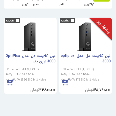
گرانترین
الفبا
محبوب ترین
پیشنهاد ویژه
تین کلاینت دل مدل optiplex
تین کلاینت دل مدل OptiPlex
3000
3000 اوپن پک
CPU: 4-Core Intel (3.3 GHz)
CPU: 4-Core Intel (3.3 GHz)
RAM: Up To 16GB DDR4
RAM: Up To 16GB DDR4
Hard: Up To 256G SSD M.2 NVMe
Hard: Up To 1TB SSD M.2 NVMe
تومان
تومان
34,900,000
45,790,000