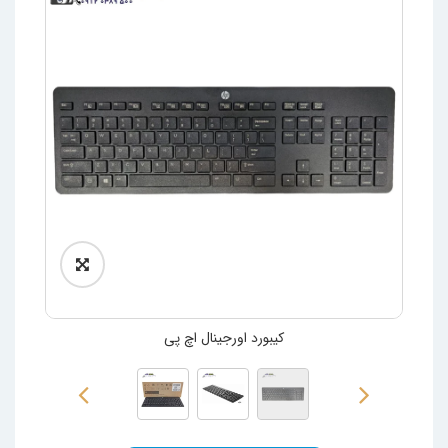
کیبورد اورجینال اچ پی