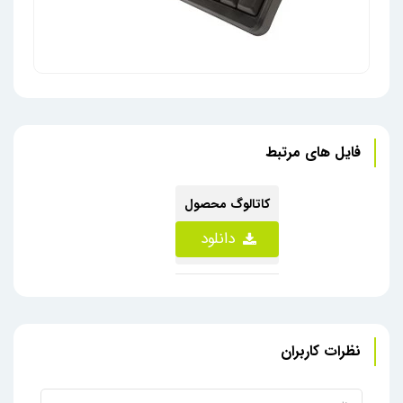
فایل های مرتبط
صفحه کلید سیمی ULTRONIX مدل KB-10
ماوس بر
کاتالوگ محصول
دانلود
نظرات کاربران