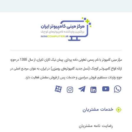
مرکز مینی کامپیوتر با نام رسمی تعاونی داده پردازی پیمان نیک کاران تابران، از سال 1388 در حوزه
ارائه انواع کامپیـوتـر کوچک (نسل جدید کامپیوترهای رومیزی) در ایران، به عنوان مرجـع اصلی در
حوزه واردات مستقیم، فروش سراسری و خدمات پس از فروش مطمئن فعالیت دارد.
خدمات مشتریان
رضایت نامه مشتریان