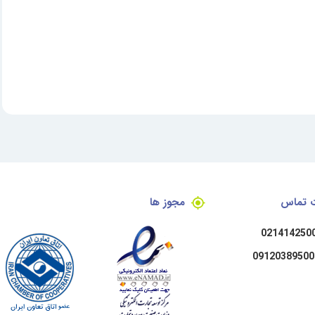
ت تماس
مجوز ها
021414250
09120389500