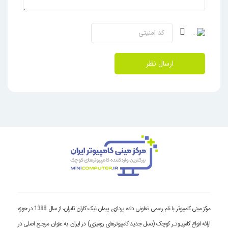
ارسال نظر
مرکز مینی کامپیوتر با نام رسمی تعاونی داده پردازی پیمان نیک کاران تابران، از سال 1388 در حوزه
ارائه انواع کامپیـوتـر کوچک (نسل جدید کامپیوترهای رومیزی) در ایران، به عنوان مرجـع اصلی در