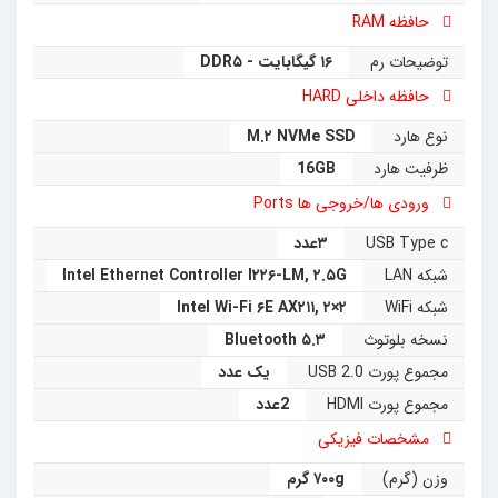
حافظه RAM
توضیحات رم
۱۶ گیگابایت - DDR۵
حافظه داخلی HARD
نوع هارد
M.۲ NVMe SSD
ظرفیت هارد
16GB
ورودی ها/خروجی ها Ports
USB Type c
۳عدد
شبکه LAN
Intel Ethernet Controller I۲۲۶-LM, ۲.۵G
شبکه WiFi
Intel Wi-Fi ۶E AX۲۱۱, ۲×۲
نسخه بلوتوث
Bluetooth ۵.۳
مجموع پورت USB 2.0
یک عدد
مجموع پورت HDMI
2عدد
مشخصات فیزیکی
وزن (گرم)
۷۰۰g گرم