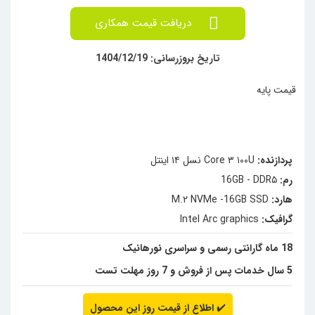
دریافت قیمت همکاری
تاریخ بروزرسانی: 1404/12/19
قیمت پایه
پردازنده:
Core ۳ ۱۰۰U نسل ۱۴ اینتل
رم:
16GB - DDR۵
هارد:
M.۲ NVMe -16GB SSD
گرافیک:
Intel Arc graphics
18 ماه گارانتی رسمی و سراسری نورهانیک
5 سال خدمات پس از فروش و 7 روز مهلت تست
✔️
اطلاع از قیمت روز این محصول