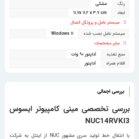
رنگ
مشکی
ابعاد
۱۱.۷x ۱۱.۲ x ۳.۷ cm
سیستم عامل و پروتکل اتصال
سیستم عامل نصب شده
Windows ۱۱
سایر مشخصات
منبع تغذیه
آداپتور ۹۰ وات
اقلام همراه
آداپتور
بررسی اجمالی
بررسی تخصصی مینی کامپیوتر ایسوس
NUC14RVKI3
با انتقال خط تولید سری مشهور NUC از اینتل به شرکت