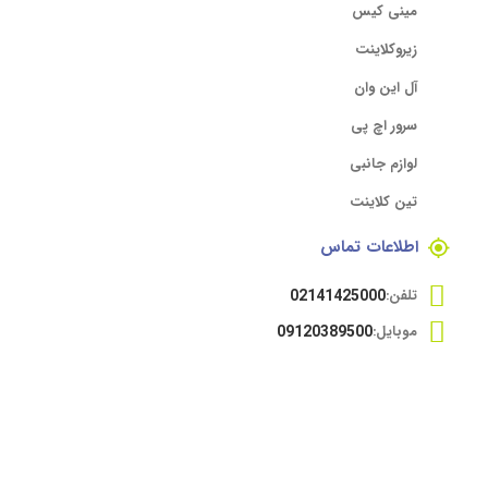
مینی کیس
زیروکلاینت
آل این وان
سرور اچ پی
لوازم جانبی
تین کلاینت
اطلاعات تماس
تلفن:
02141425000
موبایل:
09120389500