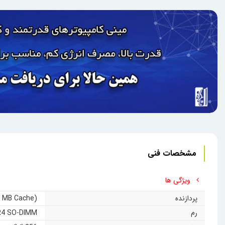
مشخصات فنی
ویژگی ها
پردازنده
4 MB Cache)
رم
R4 SO-DIMM