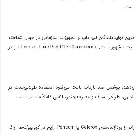
 است.
بزرگ‌ترین تولیدکنندگان لپ تاپ و تجهیزات سازمانی در جهان شناخته
می‌شود. سری ThinkPad به‌طور خاص برای استفاده‌های حرفه‌ای، صنعتی و سازمانی توسعه یافته و به دوام بالا، کیبورد حرفه‌ای و امنیت مشهور است. Lenovo ThinkPad C13 Chromebook نیز در
تر از کروم‌بوک‌های معمولی ارائه می‌دهد. پوشش ضد بازتاب باعث می‌شود استفاده طولانی‌مدت در
پردازنده AMD Ryzen 5 3500C قلب تپنده ThinkPad C13 Chromebook است. این پردازنده با 4 هسته و 8 ترد، عملکردی بسیار فراتر از پردازنده‌های Celeron یا Pentium رایج در کروم‌بوک‌ها ارائه