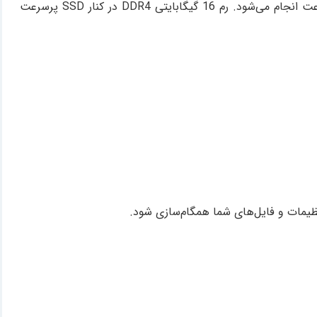
می‌دهد. اجرای همزمان چندین تب مرورگر، نرم‌افزارهای تحت وب، اپلیکیشن‌های اندرویدی و حتی ابزارهای لینوکسی بدون افت سرعت انجام می‌شود. رم 16 گیگابایتی DDR4 در کنار SSD پرسرعت