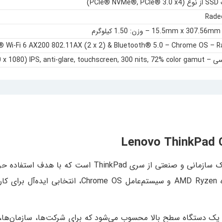
Rade
15.5mm x 3 – وزن: 1.50 کیلوگرم
l® Wi-Fi 6 AX200 802.11AX (2 x 2) & Bluetooth® 5.0 – Chrome OS – R
لپ تاپ استوک لنوو ThinkPad C13 Chromebook یک کروم‌بو
کیفیت ساخت بالای لنوو، سخت‌افزار قدرتمند مبتنی بر
صادی بازار، یک دستگاه سطح بالا محسوب می‌شود که برای شرکت‌ها، سازما