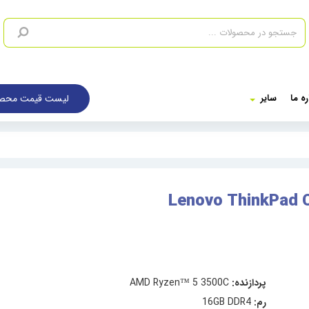
لیست قیمت محصو
ره ما
سایر
پردازنده:
AMD Ryzen™ 5 3500C
رم:
16GB DDR4