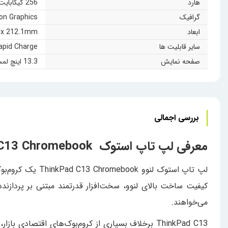
هارد
256 گیگابایت SSD از نوع (PCIe® NVMe®, PCIe® 3.0 x4)
گرافیک
on Graphics
ابعاد
07.56mm x 212.1mm
سایر قابلیت ها
apid Charge
صفحه نمایش
13.3 اینچ لمسی – FHD (1920 x 1080) IPS, anti-glare, touchscreen, 300 nits, 72% color gamut
بررسی اجمالی
معرفی لپ تاپ استوک Lenovo ThinkPad C13 Chromebook
می‌خواهند.
ThinkPad C13 برخلاف بسیاری از کروم‌بوک‌های اقت